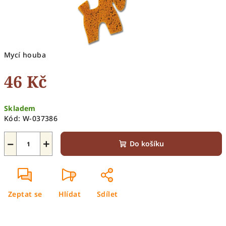
Mycí houba
46 Kč
Měrná
Skladem
cena:
Kód:
W-037386
−
+
Do košíku
Zeptat se
Hlídat
Sdílet