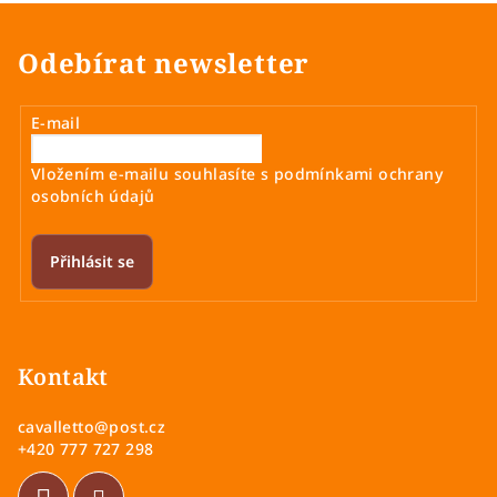
Odebírat newsletter
E-mail
Vložením e-mailu souhlasíte s
podmínkami ochrany
osobních údajů
Přihlásit se
Z
á
p
Kontakt
a
cavalletto
@
post.cz
t
+420 777 727 298
í