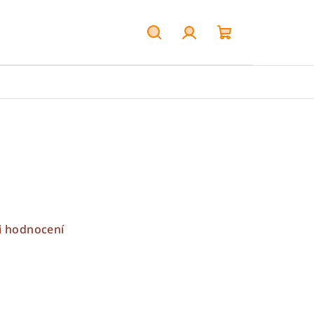
Hledat
Přihlášení
Nákupní
košík
i hodnocení