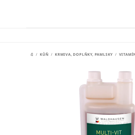
Přejít
na
obsah
/
KŮŇ
/
KRMIVA, DOPLŇKY, PAMLSKY
/
VITAMÍ
DOMŮ