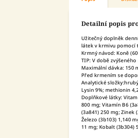
Detailní popis p
Užitečný doplněk denn
látek v krmivu pomocí 
Krmný návod: Koně (600
TIP: V době zvýšeného s
Maximální dávka: 150 
Před krmením se dopor
Analytické složky:hrubý
Lysin 9%; methionin 4,
Doplňkové látky: Vitam
800 mg; Vitamín B6 (3a8
(3a841) 250 mg; Zinek 
Železo (3b103) 1,140 
11 mg; Kobalt (3b304)