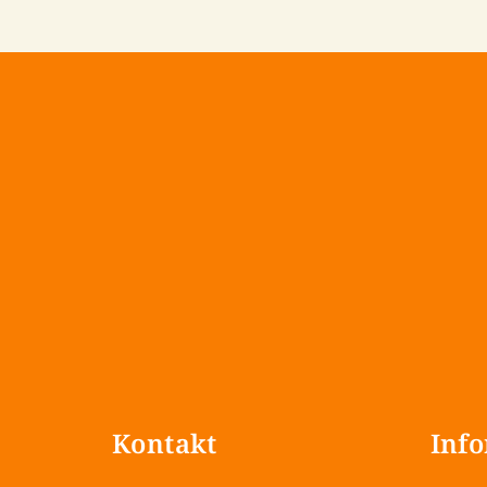
Z
á
Kontakt
Info
p