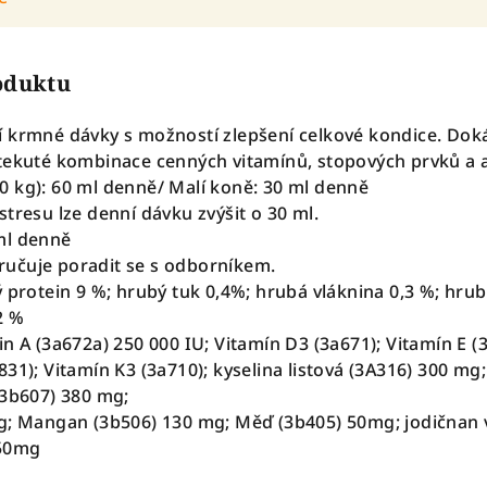
roduktu
í krmné dávky s možností zlepšení celkové kondice. Do
tekuté kombinace cenných vitamínů, stopových prvků a 
 kg): 60 ml denně/ Malí koně: 30 ml denně
tresu lze denní dávku zvýšit o 30 ml.
ml denně
učuje poradit se s odborníkem.
 protein 9 %; hrubý tuk 0,4%; hrubá vláknina 0,3 %; hrub
2 %
in A (3a672a) 250 000 IU; Vitamín D3 (3a671); Vitamín E 
31); Vitamín K3 (3a710); kyselina listová (3A316) 300 mg
(3b607) 380 mg;
mg; Mangan (3b506) 130 mg; Měď (3b405) 50mg; jodičnan 
 50mg