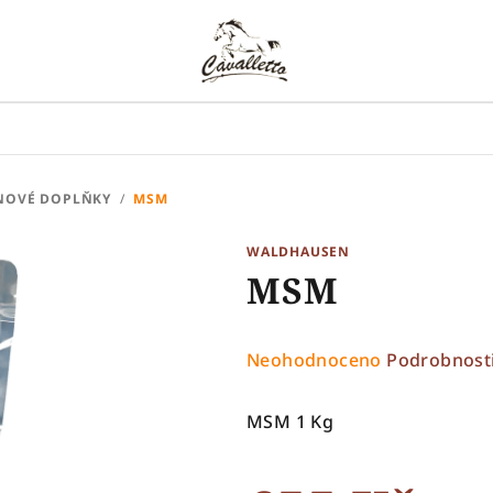
NOVÉ DOPLŇKY
/
MSM
WALDHAUSEN
MSM
Průměrné
Neohodnoceno
Podrobnost
hodnocení
produktu
MSM 1 Kg
je
0,0
z