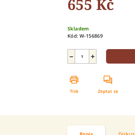
655 Kč
5
hvězdiček.
Měrná
cena:
Skladem
Kód:
W-156869
−
+
Tisk
Zeptat se
Popis
Diskuz