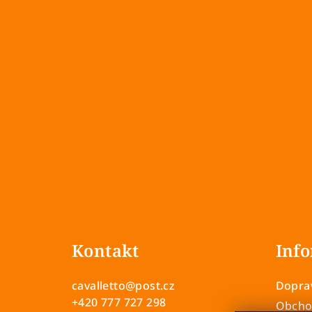
Z
á
Kontakt
Info
p
a
cavalletto
@
post.cz
Doprav
t
+420 777 727 298
Obcho