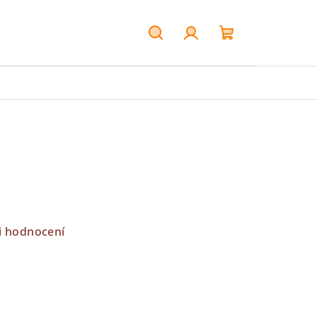
Hledat
Přihlášení
Nákupní
košík
i hodnocení