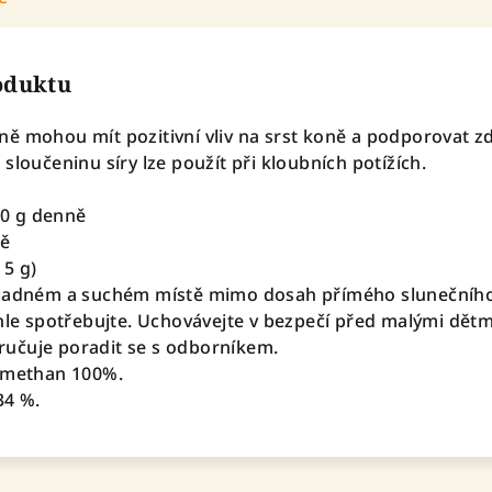
roduktu
ě mohou mít pozitivní vliv na srst koně a podporovat z
sloučeninu síry lze použít při kloubních potížích.
 20 g denně
ně
 5 g)
hladném a suchém místě mimo dosah přímého slunečníh
chle spotřebujte. Uchovávejte v bezpečí před malými dětm
učuje poradit se s odborníkem.
ylmethan 100%.
34 %.