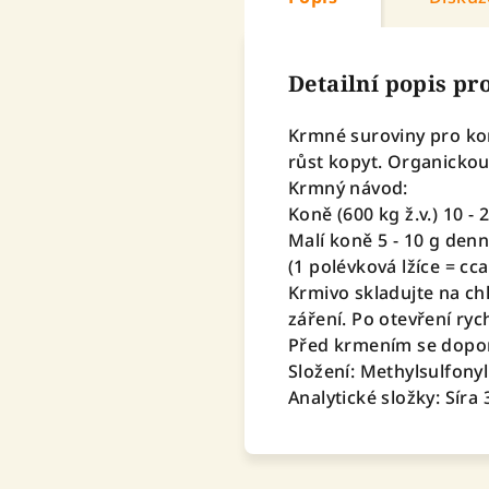
Detailní popis p
Krmné suroviny pro kon
růst kopyt. Organickou 
Krmný návod:
Koně (600 kg ž.v.) 10 -
Malí koně 5 - 10 g den
(1 polévková lžíce = cca
Krmivo skladujte na c
záření. Po otevření ry
Před krmením se dopor
Složení: Methylsulfon
Analytické složky: Síra 