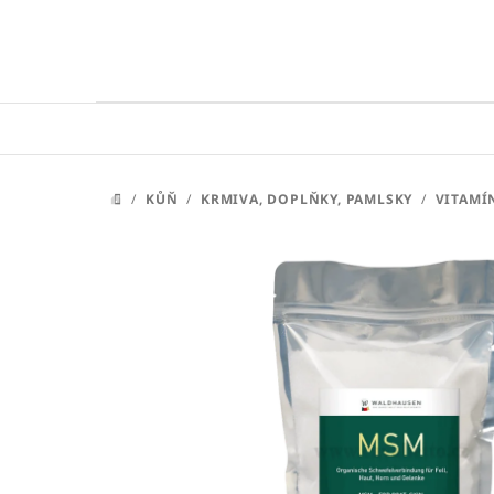
Přejít
na
obsah
/
KŮŇ
/
KRMIVA, DOPLŇKY, PAMLSKY
/
VITAMÍ
DOMŮ