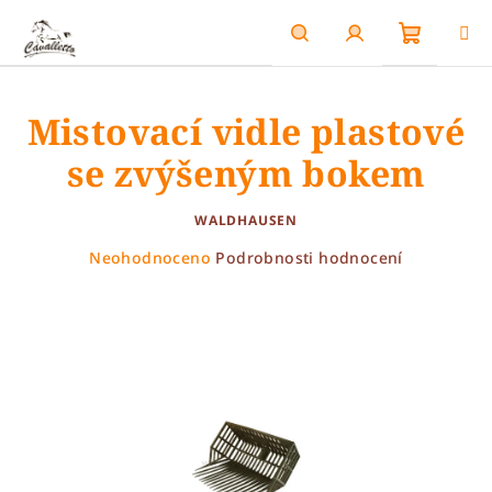
Přejít
na
obsah
Nákupn
Hledat
Přihlášení
Mistovací vidle plastové
košík
se zvýšeným bokem
WALDHAUSEN
Průměrné
Neohodnoceno
Podrobnosti hodnocení
hodnocení
produktu
je
0,0
z
5
hvězdiček.