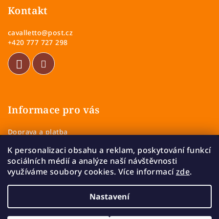
p
Kontakt
a
cavalletto
@
post.cz
t
+420 777 727 298
í
Informace pro vás
Doprava a platba
Obchodní podmínky
K personalizaci obsahu a reklam, poskytování funkcí
Zásady ochrany osobních údajů
sociálních médií a analýze naší návštěvnosti
Vrácení a výměna zboží
využíváme soubory cookies. Více informací
zde
.
Reklamace
Nastavení
Copyright 2026
Cavalletto
. Všechna práva vyhrazena.