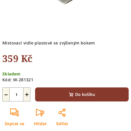
Mistovací vidle plastové se zvýšeným bokem
359 Kč
Měrná
Skladem
cena:
Kód:
W-281321
−
+
Do košíku
Zeptat se
Hlídat
Sdílet