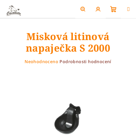
Přejít
na
obsah
Nákupn
Hledat
Přihlášení
Misková litinová
košík
napaječka S 2000
Průměrné
Neohodnoceno
Podrobnosti hodnocení
hodnocení
produktu
je
0,0
z
5
hvězdiček.