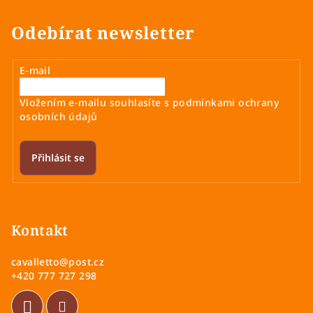
Odebírat newsletter
E-mail
Vložením e-mailu souhlasíte s
podmínkami ochrany
osobních údajů
Přihlásit se
Z
á
p
Kontakt
a
cavalletto
@
post.cz
t
+420 777 727 298
í