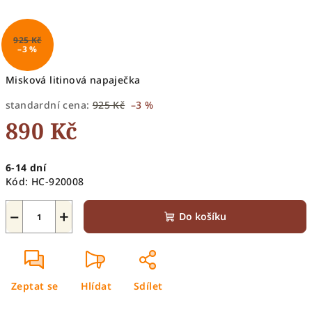
925 Kč
–3 %
Misková litinová napaječka
standardní cena:
925 Kč
–3 %
890 Kč
Měrná
6-14 dní
cena:
Kód:
HC-920008
−
+
Do košíku
Zeptat se
Hlídat
Sdílet