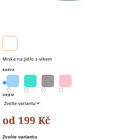
Miska na jídlo s víkem
BARVA
OBJEM
od
199 Kč
Měrná
Zvolte variantu
cena: