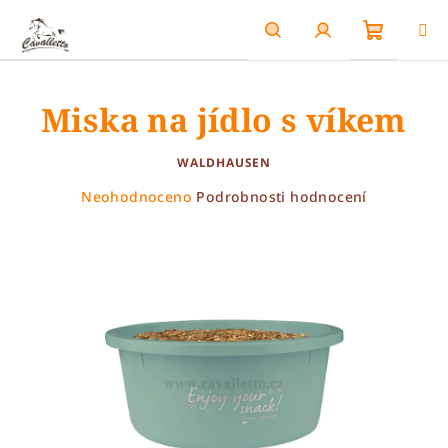
Přejít
na
obsah
Nákupn
Hledat
Přihlášení
Miska na jídlo s víkem
košík
WALDHAUSEN
Průměrné
Neohodnoceno
Podrobnosti hodnocení
hodnocení
produktu
je
0,0
z
5
hvězdiček.