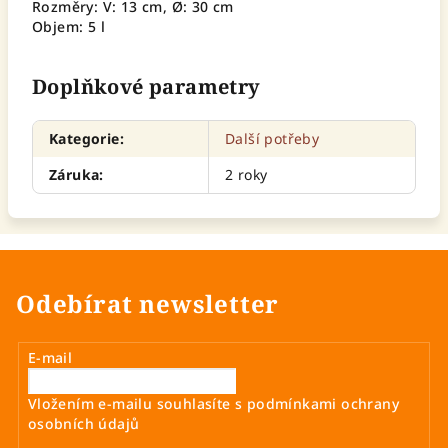
Rozměry: V: 13 cm, Ø: 30 cm
Objem: 5 l
Doplňkové parametry
Kategorie
:
Další potřeby
Záruka
:
2 roky
Odebírat newsletter
E-mail
Vložením e-mailu souhlasíte s
podmínkami ochrany
osobních údajů