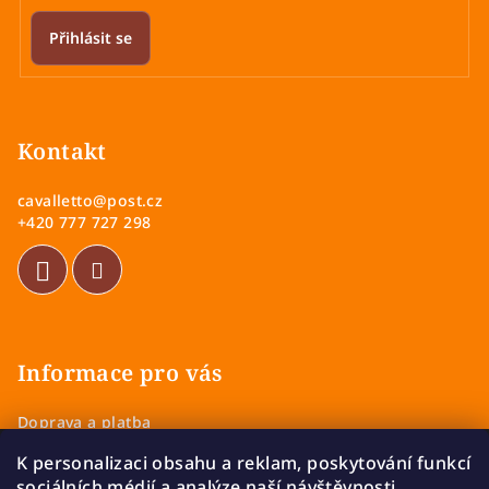
Přihlásit se
Z
á
p
Kontakt
a
cavalletto
@
post.cz
t
+420 777 727 298
í
Informace pro vás
Doprava a platba
Obchodní podmínky
K personalizaci obsahu a reklam, poskytování funkcí
Zásady ochrany osobních údajů
sociálních médií a analýze naší návštěvnosti