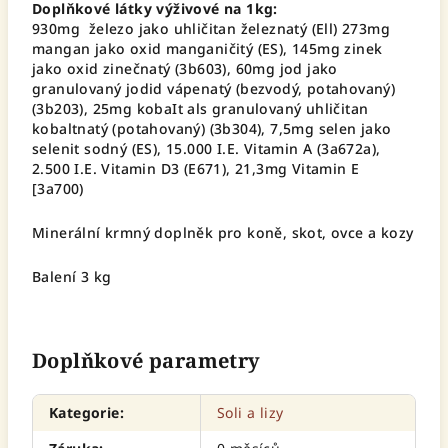
Doplňkové látky výživové na 1kg:
930mg železo jako uhličitan železnatý (Ell) 273mg
mangan jako oxid manganičitý (ES), 145mg zinek
jako oxid zinečnatý (3b603), 60mg jod jako
granulovaný jodid vápenatý (bezvodý, potahovaný)
(3b203), 25mg kobaIt als granulovaný uhličitan
kobaltnatý (potahovaný) (3b304), 7,5mg selen jako
selenit sodný (ES), 15.000 I.E. Vitamin A (3a672a),
2.500 I.E. Vitamin D3 (E671), 21,3mg Vitamin E
[3a700)
Minerální krmný doplněk pro koně, skot, ovce a kozy
Balení 3 kg
Doplňkové parametry
Kategorie
:
Soli a lizy