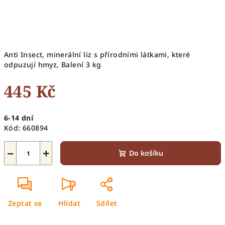
Anti Insect, minerální liz s přírodními látkami, které
odpuzují hmyz, Balení 3 kg
445 Kč
Měrná
6-14 dní
cena:
Kód:
660894
−
+
Do košíku
Zeptat se
Hlídat
Sdílet