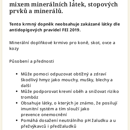
mixem minerálních látek, stopových
prvků a minerálů.
Tento krmný dopněk neobsahuje zakázané látky dle
antidopigových pravidel FEI 2019.
Minerální doplňkové krmivo pro koně, skot, ovce a
kozy
Působení a přednosti
Může pomoci odpuzovat obtížný a zdraví
škodlivý hmyz jako mouchy, mušky, blechy a
další
Může podporovat krevní oběh a snižovat riziko
trombóz
Obsahuje látky, o kterých je známo, že posilují
imunitní systém a tím slouží jako
prevence onemocnění
Pomáhá dosažení neutrálního pH žaludku a u
přežvýkavců i předžaludků