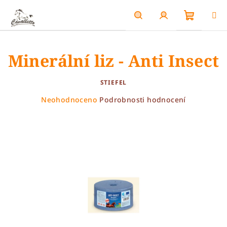
Přejít
na
obsah
Nákupn
Hledat
Přihlášení
Minerální liz - Anti Insect
košík
STIEFEL
Průměrné
Neohodnoceno
Podrobnosti hodnocení
hodnocení
produktu
je
0,0
z
5
hvězdiček.