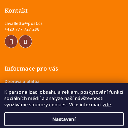
á
p
Kontakt
a
cavalletto
@
post.cz
t
+420 777 727 298
í
Informace pro vás
Doprava a platba
Obchodní podmínky
K personalizaci obsahu a reklam, poskytování funkcí
Zásady ochrany osobních údajů
sociálních médií a analýze naší návštěvnosti
Vrácení a výměna zboží
využíváme soubory cookies. Více informací
zde
.
Reklamace
Nastavení
Copyright 2026
Cavalletto
. Všechna práva vyhrazena.