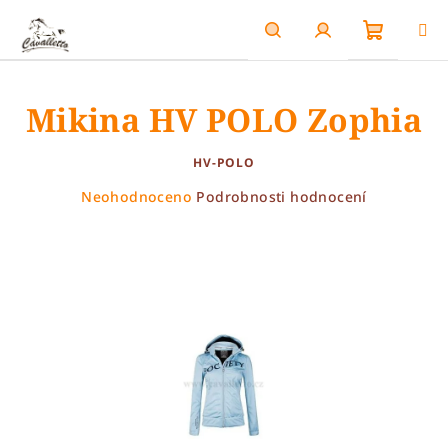
Přejít
na
obsah
Nákupn
Hledat
Přihlášení
Mikina HV POLO Zophia
košík
HV-POLO
Průměrné
Neohodnoceno
Podrobnosti hodnocení
hodnocení
produktu
je
0,0
z
5
hvězdiček.