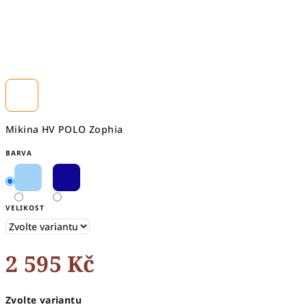
Mikina HV POLO Zophia
BARVA
VELIKOST
2 595 Kč
Měrná
Zvolte variantu
cena: