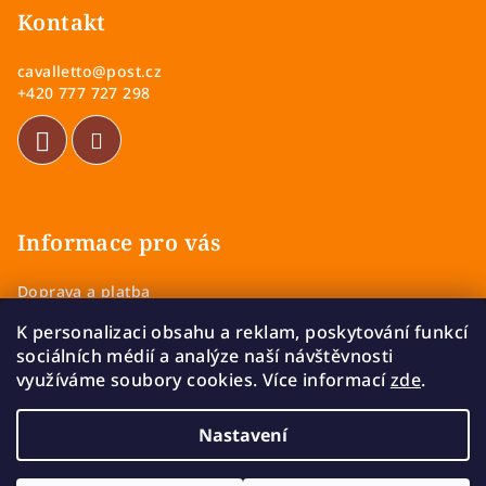
p
Kontakt
a
cavalletto
@
post.cz
t
+420 777 727 298
í
Informace pro vás
Doprava a platba
Obchodní podmínky
K personalizaci obsahu a reklam, poskytování funkcí
Zásady ochrany osobních údajů
sociálních médií a analýze naší návštěvnosti
Vrácení a výměna zboží
využíváme soubory cookies. Více informací
zde
.
Reklamace
Nastavení
Copyright 2026
Cavalletto
. Všechna práva vyhrazena.
Upravit nastavení cookies