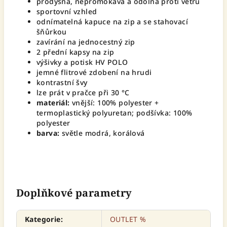
prodyšná, nepromokavá a odolná proti větru
sportovní vzhled
odnímatelná kapuce na zip a se stahovací
šňůrkou
zavírání na jednocestný zip
2 přední kapsy na zip
výšivky a potisk HV POLO
jemné flitrové zdobení na hrudi
kontrastní švy
lze prát v pračce při 30 °C
materiál:
vnější: 100% polyester +
termoplastický polyuretan; podšívka: 100%
polyester
barva:
světle modrá, korálová
Doplňkové parametry
Kategorie
:
OUTLET %