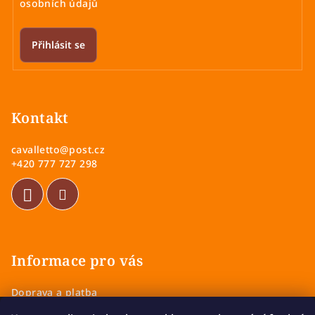
osobních údajů
Přihlásit se
Z
á
p
Kontakt
a
cavalletto
@
post.cz
t
+420 777 727 298
í
Informace pro vás
Doprava a platba
Obchodní podmínky