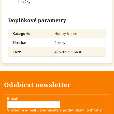
hračky
Doplňkové parametry
Kategorie
:
Hobby horse
Záruka
:
2 roky
EAN
:
4057052956430
Odebírat newsletter
E-mail
Vložením e-mailu souhlasíte s
podmínkami ochrany