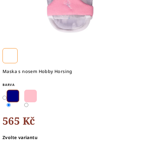
Maska s nosem Hobby Horsing
BARVA
565 Kč
Měrná
Zvolte variantu
cena: