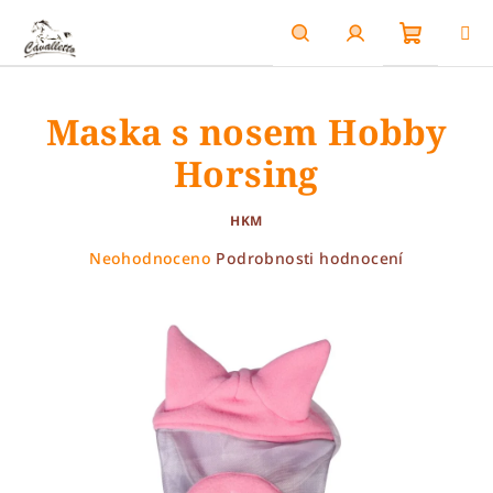
Přejít
na
obsah
Nákupn
Hledat
Přihlášení
Maska s nosem Hobby
košík
Horsing
HKM
Průměrné
Neohodnoceno
Podrobnosti hodnocení
hodnocení
produktu
je
0,0
z
5
hvězdiček.