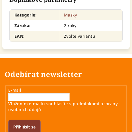
Kategorie
:
Masky
Záruka
:
2 roky
EAN
:
Zvolte variantu
Odebírat newsletter
E-mail
Vložením e-mailu souhlasíte s
podmínkami ochrany
osobních údajů
Přihlásit se