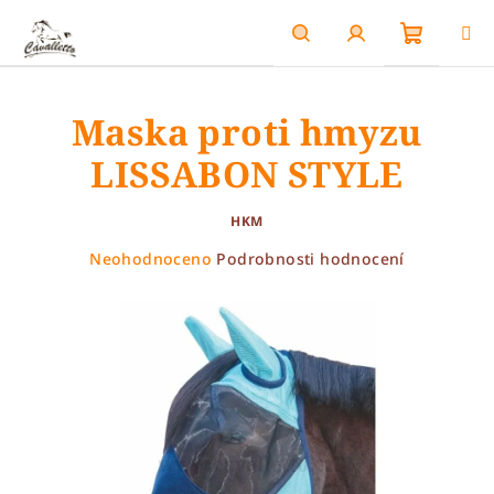
Přejít
na
obsah
Nákupn
Hledat
Přihlášení
Maska proti hmyzu
košík
LISSABON STYLE
HKM
Průměrné
Neohodnoceno
Podrobnosti hodnocení
hodnocení
produktu
je
0,0
z
5
hvězdiček.