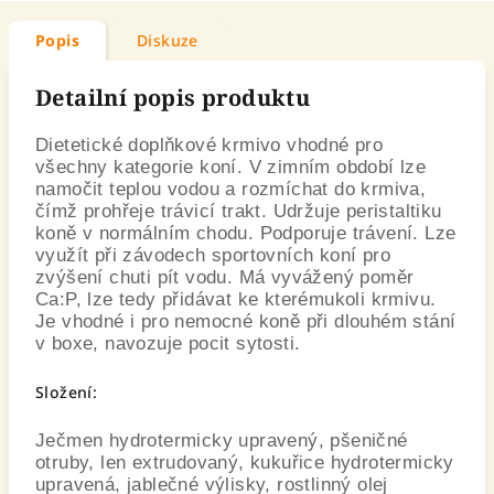
Popis
Diskuze
Detailní popis produktu
Dietetické doplňkové krmivo vhodné pro
všechny kategorie koní. V zimním období lze
namočit teplou vodou a rozmíchat do krmiva,
čímž prohřeje trávicí trakt. Udržuje peristaltiku
koně v normálním chodu. Podporuje trávení. Lze
využít při závodech sportovních koní pro
zvýšení chuti pít vodu. Má vyvážený poměr
Ca:P, lze tedy přidávat ke kterémukoli krmivu.
Je vhodné i pro nemocné koně při dlouhém stání
v boxe, navozuje pocit sytosti.
Složení:
Ječmen hydrotermicky upravený, pšeničné
otruby, len extrudovaný, kukuřice hydrotermicky
upravená, jablečné výlisky, rostlinný olej