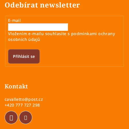
Odebírat newsletter
E-mail
Vložením e-mailu souhlasíte s
podmínkami ochrany
osobních údajů
Přihlásit se
Z
á
p
Kontakt
a
cavalletto
@
post.cz
t
+420 777 727 298
í