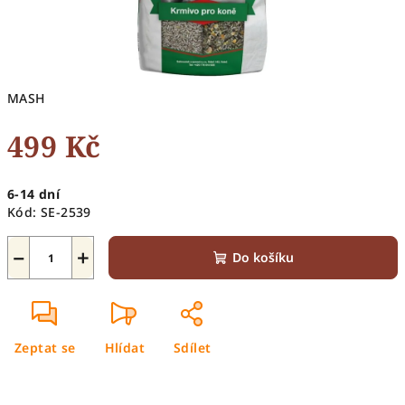
MASH
499 Kč
Měrná
6-14 dní
cena:
Kód:
SE-2539
−
+
Do košíku
Zeptat se
Hlídat
Sdílet