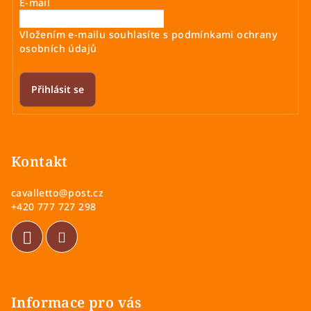
E-mail
Vložením e-mailu souhlasíte s
podmínkami ochrany
osobních údajů
Přihlásit se
Z
á
p
Kontakt
a
cavalletto
@
post.cz
t
+420 777 727 298
í
Informace pro vás