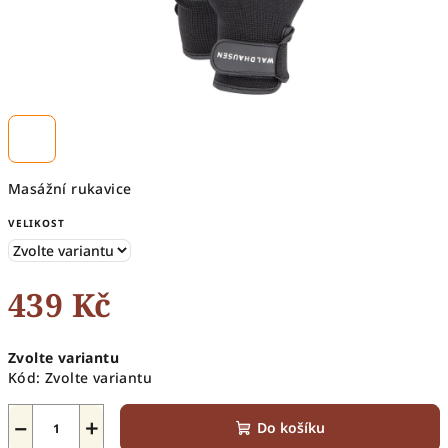
Masážní rukavice
VELIKOST
439 Kč
Měrná
Zvolte variantu
cena:
Kód:
Zvolte variantu
−
+
Do košíku