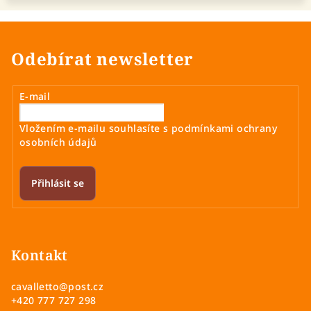
Odebírat newsletter
E-mail
Vložením e-mailu souhlasíte s
podmínkami ochrany
osobních údajů
Přihlásit se
Z
á
p
Kontakt
a
cavalletto
@
post.cz
t
+420 777 727 298