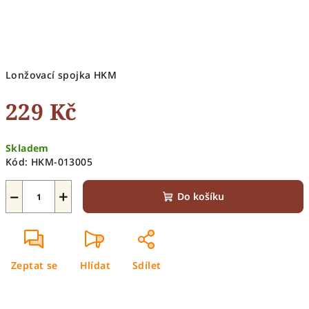
Lonžovací spojka HKM
229 Kč
Měrná
Skladem
cena:
Kód:
HKM-013005
−
+
Do košíku
Zeptat se
Hlídat
Sdílet