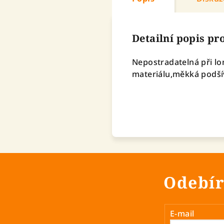
Detailní popis p
Nepostradatelná při lon
materiálu,měkká podší
Odebír
E-mail