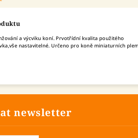
roduktu
žování a výcviku koní. Prvotřídní kvalita použitého
vka,vše nastavitelné. Určeno pro koně miniaturních ple
at newsletter