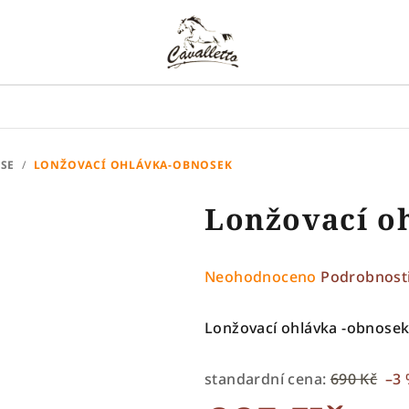
SE
/
LONŽOVACÍ OHLÁVKA-OBNOSEK
Lonžovací o
Průměrné
Neohodnoceno
Podrobnost
hodnocení
produktu
Lonžovací ohlávka -obnose
je
0,0
standardní cena:
690 Kč
–3
z
5