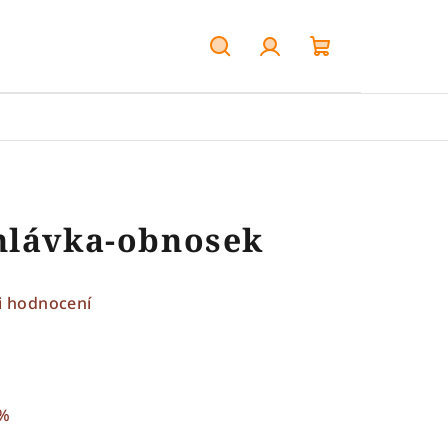
Hledat
Přihlášení
Nákupní
košík
hlávka-obnosek
i hodnocení
k
 %