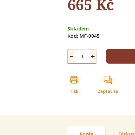
665 Kč
hvězdiček.
Měrná
cena:
Skladem
Kód:
MF-0045
−
+
Tisk
Zeptat se
Popis
Diskuz