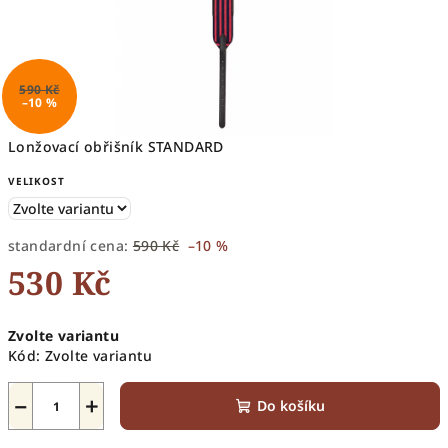
590 Kč
–10 %
Lonžovací obřišník STANDARD
VELIKOST
standardní cena:
590 Kč
–10 %
530 Kč
Měrná
Zvolte variantu
cena:
Kód:
Zvolte variantu
−
+
Do košíku