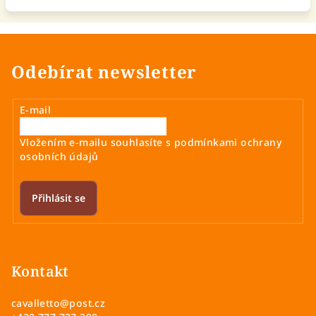
Odebírat newsletter
E-mail
Vložením e-mailu souhlasíte s
podmínkami ochrany
osobních údajů
Přihlásit se
Z
á
p
Kontakt
a
cavalletto
@
post.cz
t