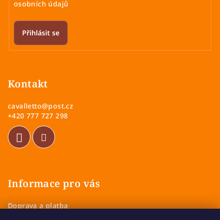
osobních údajů
Přihlásit se
Z
á
p
Kontakt
a
cavalletto
@
post.cz
t
+420 777 727 298
í
Informace pro vás
Doprava a platba
Obchodní podmínky