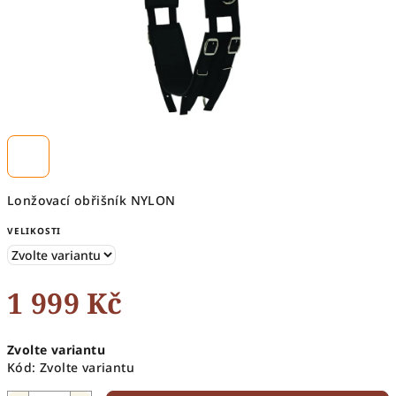
Lonžovací obřišník NYLON
VELIKOSTI
1 999 Kč
Měrná
Zvolte variantu
cena:
Kód:
Zvolte variantu