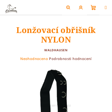
Přejít
na
obsah
Nákupn
Hledat
Přihlášení
Lonžovací obřišník
košík
NYLON
WALDHAUSEN
Průměrné
Neohodnoceno
Podrobnosti hodnocení
hodnocení
produktu
je
0,0
z
5
hvězdiček.