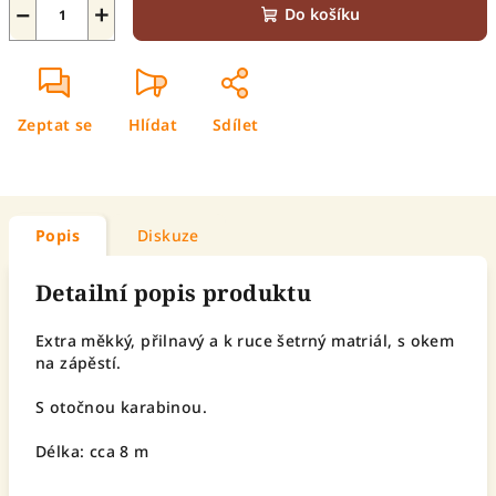
−
+
Do košíku
Zeptat se
Hlídat
Sdílet
Popis
Diskuze
Detailní popis produktu
Extra měkký, přilnavý a k ruce šetrný matriál, s okem
na zápěstí.
S otočnou karabinou.
Délka: cca 8 m