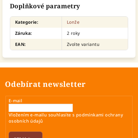
Doplňkové parametry
Kategorie
:
Lonže
Záruka
:
2 roky
EAN
:
Zvolte variantu
Odebírat newsletter
E-mail
Vložením e-mailu souhlasíte s
podmínkami ochrany
osobních údajů