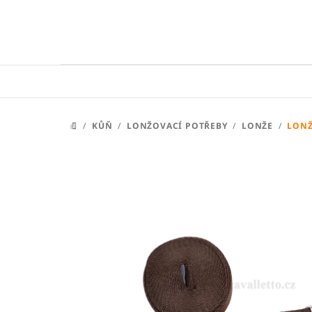
Přejít
na
obsah
/
KŮŇ
/
LONŽOVACÍ POTŘEBY
/
LONŽE
/
LONŽ
DOMŮ