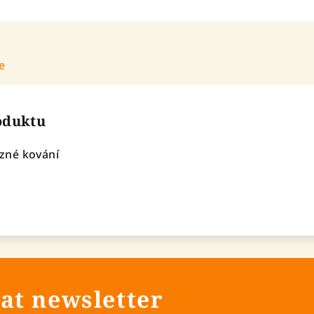
e
roduktu
zné kování
at newsletter