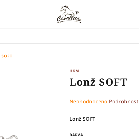
 SOFT
HKM
Lonž SOFT
Průměrné
Neohodnoceno
Podrobnost
hodnocení
produktu
Lonž SOFT
je
0,0
BARVA
z