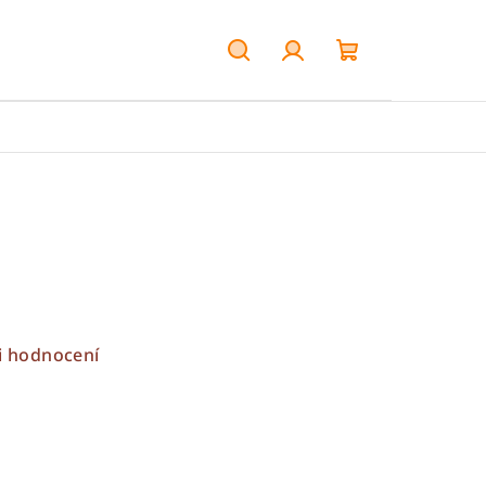
Hledat
Přihlášení
Nákupní
košík
i hodnocení