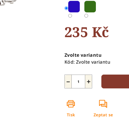
5
hvězdiček.
235 Kč
Měrná
cena:
Zvolte variantu
Kód:
Zvolte variantu
−
+
Tisk
Zeptat se