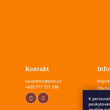
Z
á
Kontakt
Info
p
a
cavalletto
@
post.cz
Doprav
t
+420 777 727 298
Obcho
Zásady
í
K personal
Vrácen
poskytován
Rekla
analýze na