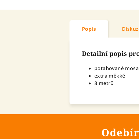
Popis
Diskuz
Detailní popis p
potahované mosa
extra měkké
8 metrů
Odebír