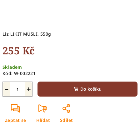
Liz LIKIT MÜSLI, 550g
255 Kč
Měrná
Skladem
cena:
Kód:
W-002221
−
+
Do košíku
Zeptat se
Hlídat
Sdílet