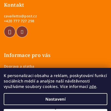
p
Kontakt
a
cavalletto
@
post.cz
t
+420 777 727 298
í
Informace pro vás
Doprava a platba
Obchodní podmínky
K personalizaci obsahu a reklam, poskytování funkcí
Zásady ochrany osobních údajů
sociálních médií a analýze naší návštěvnosti
Vrácení a výměna zboží
využíváme soubory cookies. Více informací
zde
.
Reklamace
Nastavení
Copyright 2026
Cavalletto
. Všechna práva vyhrazena.
Upravit nastavení cookies