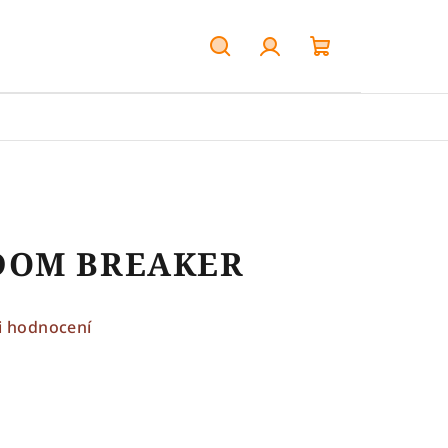
Hledat
Přihlášení
Nákupní
košík
DOM BREAKER
i hodnocení