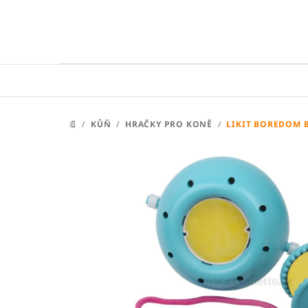
Přejít
na
obsah
/
KŮŇ
/
HRAČKY PRO KONĚ
/
LIKIT BOREDOM 
DOMŮ