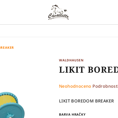
BREAKER
WALDHAUSEN
LIKIT BORE
Průměrné
Neohodnoceno
Podrobnost
hodnocení
produktu
LIKIT BOREDOM BREAKER
je
0,0
BARVA HRAČKY
z