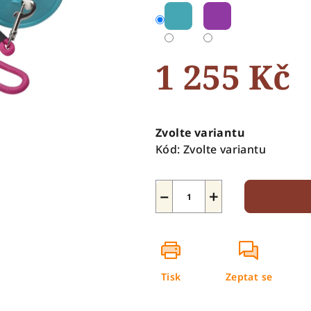
5
hvězdiček.
1 255 Kč
Měrná
cena:
Zvolte variantu
Kód:
Zvolte variantu
−
+
Tisk
Zeptat se