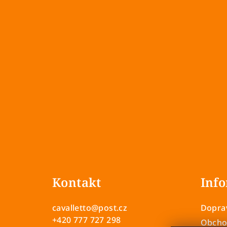
Z
á
Kontakt
Info
p
a
cavalletto
@
post.cz
Doprav
t
+420 777 727 298
Obcho