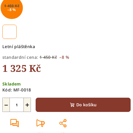
1 450 Kč
–8 %
Letní pláštěnka
standardní cena:
1 450 Kč
–8 %
1 325 Kč
Měrná
Skladem
cena:
Kód:
MF-0018
−
+
Do košíku