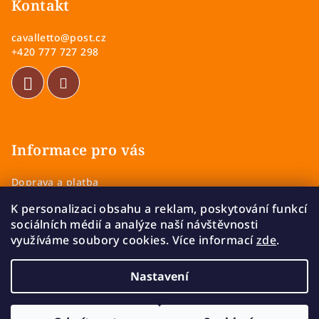
p
Kontakt
a
cavalletto
@
post.cz
t
+420 777 727 298
í
Informace pro vás
Doprava a platba
Obchodní podmínky
K personalizaci obsahu a reklam, poskytování funkcí
Zásady ochrany osobních údajů
sociálních médií a analýze naší návštěvnosti
Vrácení a výměna zboží
využíváme soubory cookies. Více informací
zde
.
Reklamace
Nastavení
Copyright 2026
Cavalletto
. Všechna práva vyhrazena.
Upravit nastavení cookies