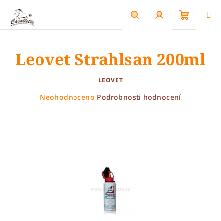
Přejít
na
obsah
Nákupn
Hledat
Přihlášení
Leovet Strahlsan 200ml
košík
LEOVET
Průměrné
Neohodnoceno
Podrobnosti hodnocení
hodnocení
produktu
je
0,0
z
5
hvězdiček.