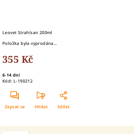
Leovet Strahlsan 200ml
Položka byla vyprodána…
355 Kč
Měrná
6-14 dní
cena:
Kód:
L-190212
Zeptat se
Hlídat
Sdílet