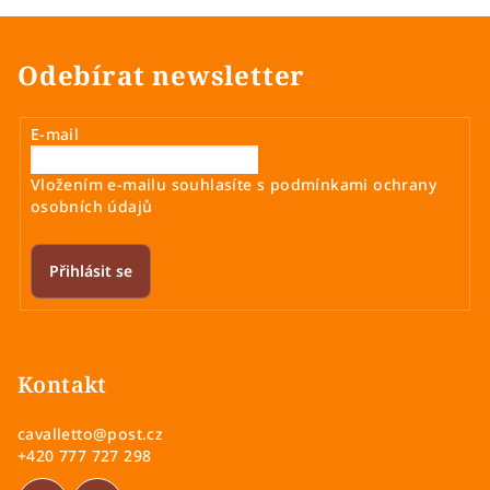
Odebírat newsletter
E-mail
Vložením e-mailu souhlasíte s
podmínkami ochrany
osobních údajů
Přihlásit se
Z
á
p
Kontakt
a
cavalletto
@
post.cz
t
+420 777 727 298
í