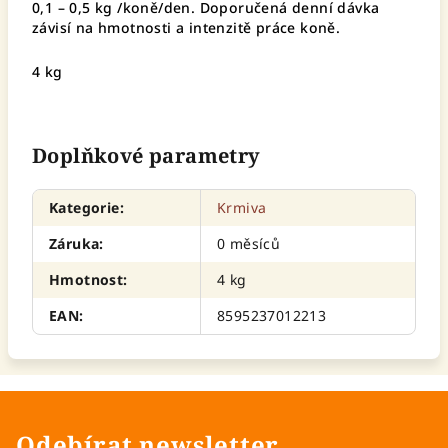
0,1 – 0,5 kg /koně/den. Doporučená denní dávka
závisí na hmotnosti a intenzitě práce koně.
4 kg
Doplňkové parametry
Kategorie
:
Krmiva
Záruka
:
0 měsíců
Hmotnost
:
4 kg
EAN
:
8595237012213
Odebírat newsletter