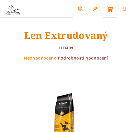
Přejít
na
obsah
Nákupn
Hledat
Přihlášení
Len Extrudovaný
košík
FITMIN
Průměrné
Neohodnoceno
Podrobnosti hodnocení
hodnocení
produktu
je
0,0
z
5
hvězdiček.