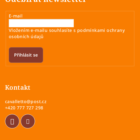
E-mail
Vložením e-mailu souhlasíte s
podmínkami ochrany
osobních údajů
Přihlásit se
Z
á
p
Kontakt
a
cavalletto
@
post.cz
t
+420 777 727 298
í