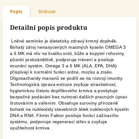
Popis
Diskuze
Detailní popis produktu
Lněné semínko je dieteticky zdravý krmný doplněk.
Bohatý zdroj nenasycených mastných kyselin OMEGA 3
a 6 MK má vliv na kvalitu srsti, kůže a kopytní rohoviny,
působí protizánětlivě, podporuje trávení a posiluje
imunitní systém. Omega 3 a 6 MK (ALA, EPA,
DHA
)
přispívají k normální funkci srdce, mozku a zraku.
Oligosacharidy mananů se podílí se na rozvoji imunity.
Technologická úprava extruze zvyšuje stravitelnost,
hygienickou čistotu doplňkového krmiva a poskytuje
bezpečné podávání bez nutnosti dalších pracných úprav
šrotováním a vařením. Obsahuje suroviny přirozeně
bohaté na nukleotidy stavebních látek nukleových kyselin
DNA a RNA. Fitmin Faktor posiluje funkci zažívacího
systému, podporuje regeneraci střev a zvyšuje
využitelnost krmiva.