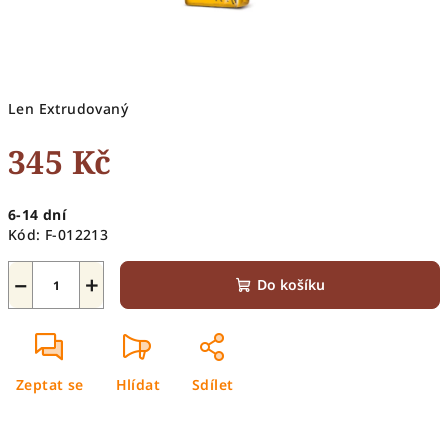
Len Extrudovaný
345 Kč
Měrná
6-14 dní
cena:
Kód:
F-012213
−
+
Do košíku
Zeptat se
Hlídat
Sdílet