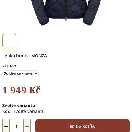
Lehká bunda MONZA
VELIKOST
1 949 Kč
Měrná
Zvolte variantu
cena:
Kód:
Zvolte variantu
−
+
Do košíku