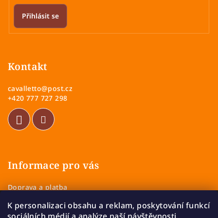
Přihlásit se
Z
á
p
Kontakt
a
cavalletto
@
post.cz
t
+420 777 727 298
í
Informace pro vás
Doprava a platba
Obchodní podmínky
K personalizaci obsahu a reklam, poskytování funkcí
Zásady ochrany osobních údajů
sociálních médií a analýze naší návštěvnosti