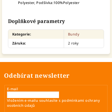
Polyester, Podšívka:100%Polyester
Doplňkové parametry
Kategorie
:
Bundy
Záruka
:
2 roky
Odebírat newsletter
E-mail
Vložením e-mailu souhlasíte s
podmínkami ochrany
osobních údajů