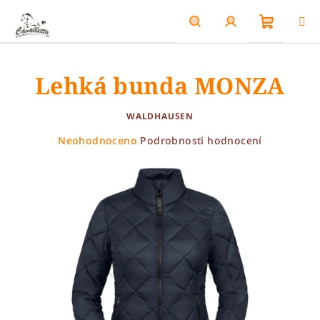
Přejít
na
obsah
Nákupn
Hledat
Přihlášení
Lehká bunda MONZA
košík
WALDHAUSEN
Průměrné
Neohodnoceno
Podrobnosti hodnocení
hodnocení
produktu
je
0,0
z
5
hvězdiček.