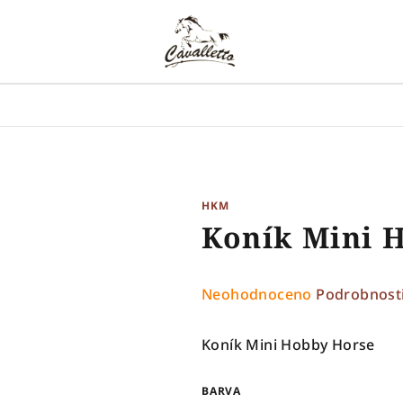
HKM
Koník Mini 
Průměrné
Neohodnoceno
Podrobnost
hodnocení
produktu
Koník Mini Hobby Horse
je
0,0
BARVA
z