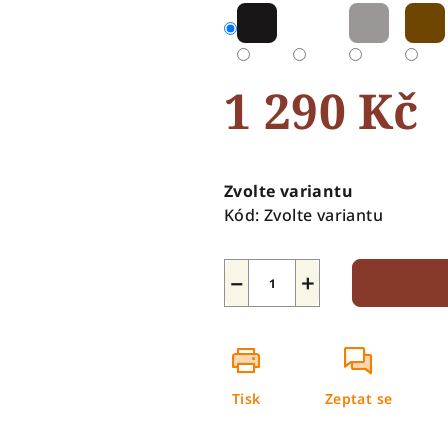
5
hvězdiček.
1 290 Kč
Měrná
cena:
Zvolte variantu
Kód:
Zvolte variantu
−
+
Tisk
Zeptat se