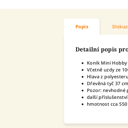
Popis
Diskuz
Detailní popis p
Koník Mini Hobby
Včetně uzdy ze 1
Hlava z polyester
Dřevěná tyč 37 c
Pozor: nevhodné p
další příslušenstv
hmotnost cca 55