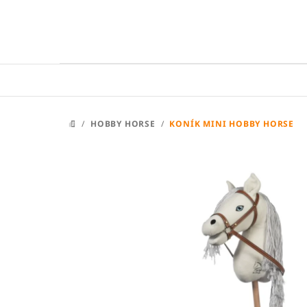
Přejít
na
obsah
/
HOBBY HORSE
/
KONÍK MINI HOBBY HORSE
DOMŮ