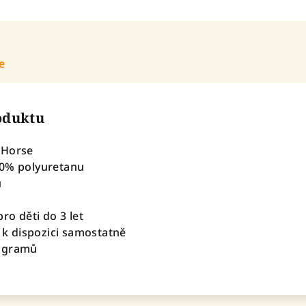
e
roduktu
 Horse
00% polyuretanu
u
m
ro děti do 3 let
í k dispozici samostatně
0 gramů