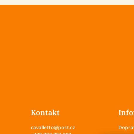
Z
á
Kontakt
Info
p
a
cavalletto
@
post.cz
Doprav