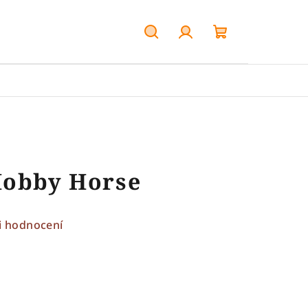
Hledat
Přihlášení
Nákupní
košík
Hobby Horse
i hodnocení