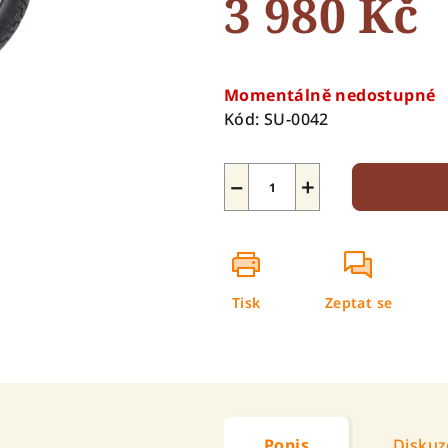
3 980 Kč
5
hvězdiček.
Měrná
cena:
Momentálně nedostupné
Kód:
SU-0042
−
+
Tisk
Zeptat se
Popis
Diskuz