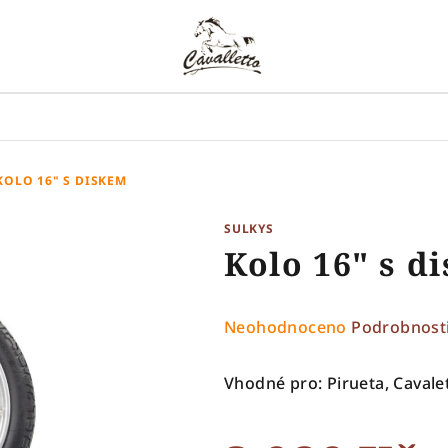
KOLO 16" S DISKEM
SULKYS
Kolo 16" s d
Průměrné
Neohodnoceno
Podrobnost
hodnocení
produktu
Vhodné pro: Pirueta, Cavalet
je
0,0
z