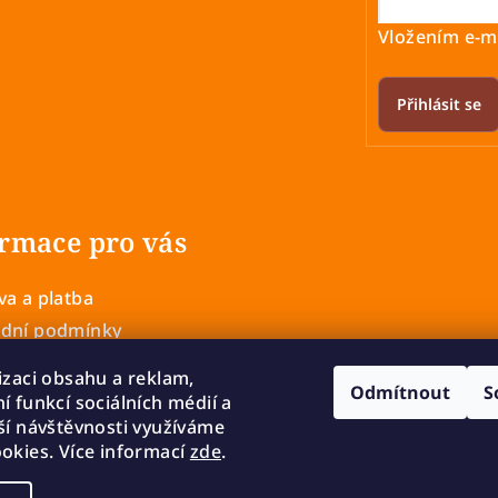
Vložením e-ma
Přihlásit se
rmace pro vás
a a platba
dní podmínky
 ochrany osobních údajů
izaci obsahu a reklam,
Odmítnout
S
í a výměna zboží
í funkcí sociálních médií a
mace
ší návštěvnosti využíváme
okies. Více informací
zde
.