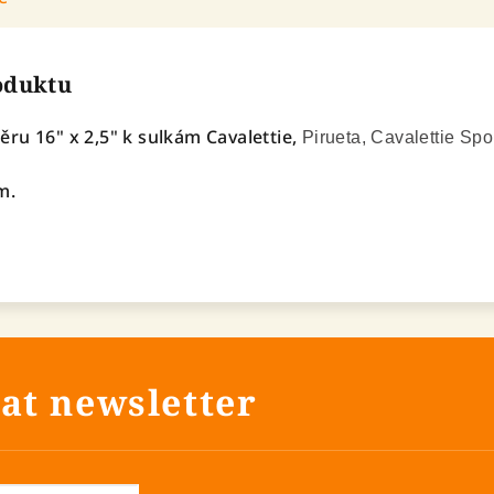
roduktu
ru 16" x 2,5" k sulkám Cavalettie,
Pirueta, Cavalettie Spo
m.
at newsletter