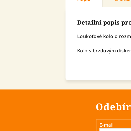
Detailní popis p
Loukoťové kolo o rozmě
Kolo s brzdovým diske
Odebír
E-mail