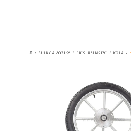
Přejít
na
obsah
/
SULKY A VOZÍKY
/
PŘÍSLUŠENSTVÍ
/
KOLA
/
DOMŮ