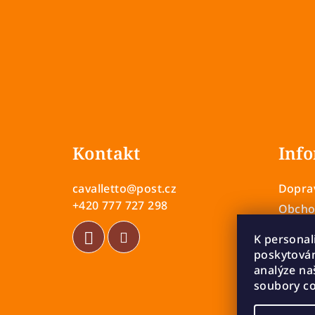
Z
á
Kontakt
Info
p
a
cavalletto
@
post.cz
Doprav
t
+420 777 727 298
Obcho
Zásady
í
K personal
Vrácen
poskytován
Rekla
analýze na
soubory co