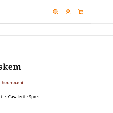
Hledat
Přihlášení
Nákupní
košík
iskem
i hodnocení
tie, Cavalettie Sport