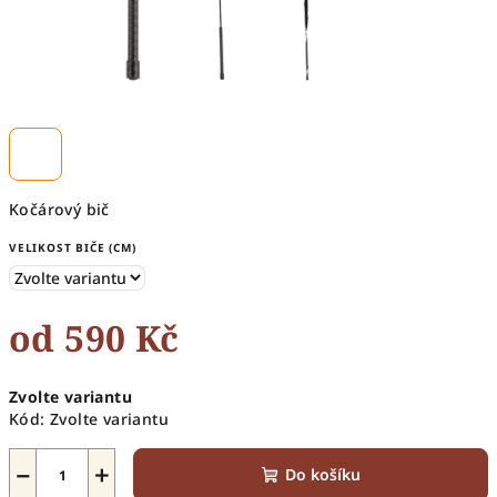
Kočárový bič
VELIKOST BIČE (CM)
od
590 Kč
Měrná
Zvolte variantu
cena:
Kód:
Zvolte variantu
−
+
Do košíku