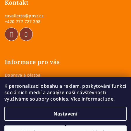
p
Kontakt
a
cavalletto
@
post.cz
t
+420 777 727 298
í
Informace pro vás
Doprava a platba
Obchodní podmínky
K personalizaci obsahu a reklam, poskytování funkcí
Zásady ochrany osobních údajů
sociálních médií a analýze naší návštěvnosti
Vrácení a výměna zboží
využíváme soubory cookies. Více informací
zde
.
Reklamace
Nastavení
Copyright 2026
Cavalletto
. Všechna práva vyhrazena.
Upravit nastavení cookies