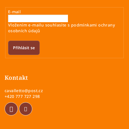
E-mail
Vložením e-mailu souhlasíte s
podmínkami ochrany
osobních údajů
Přihlásit se
Z
á
p
Kontakt
a
cavalletto
@
post.cz
t
+420 777 727 298
í