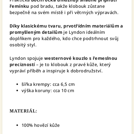
řemínku
pod bradu, takže klobouk zůstane
bezpečně na svém místě i při větrných výpravách.
Díky klasickému tvaru, prvotřídním materiálům a
promyšleným detailům
je Lyndon ideálním
doplňkem pro každého, kdo chce podtrhnout svůj
osobitý styl.
Lyndon spojuje
westernové kouzlo s řemeslnou
precizností
– je to klobouk z pravé kůže, který
vypráví příběh a inspiruje k dobrodružství.
šířka krempy: cca 6,5 cm
výška koruny: cca 10 cm
MATERIÁL:
100% hovězí kůže