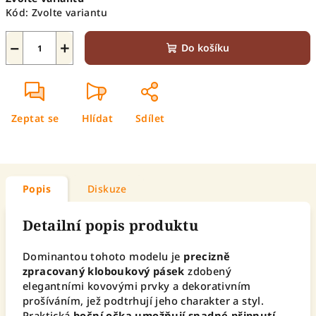
cena:
Kód:
Zvolte variantu
−
+
Do košíku
Zeptat se
Hlídat
Sdílet
Popis
Diskuze
Detailní popis produktu
Dominantou tohoto modelu je
precizně
zpracovaný kloboukový pásek
zdobený
elegantními kovovými prvky a dekorativním
prošíváním, jež podtrhují jeho charakter a styl.
Praktická
boční očka umožňují snadné připnutí