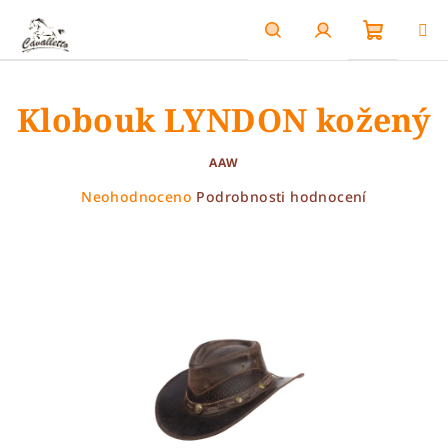
Přejít
na
obsah
Nákupn
Hledat
Přihlášení
Klobouk LYNDON kožený
košík
AAW
Průměrné
Neohodnoceno
Podrobnosti hodnocení
hodnocení
produktu
je
0,0
z
5
hvězdiček.