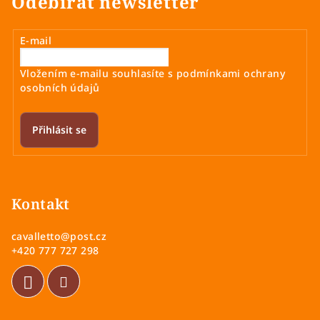
Odebírat newsletter
E-mail
Vložením e-mailu souhlasíte s
podmínkami ochrany
osobních údajů
Přihlásit se
Z
á
p
Kontakt
a
cavalletto
@
post.cz
t
+420 777 727 298
í