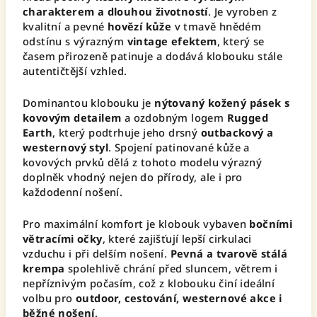
charakterem a dlouhou životností
. Je vyroben z
kvalitní a pevné
hovězí kůže
v tmavě hnědém
odstínu s výrazným
vintage efektem
, který se
časem přirozeně patinuje a dodává klobouku stále
autentičtější vzhled.
Dominantou klobouku je
nýtovaný kožený pásek s
kovovým detailem
a ozdobným logem
Rugged
Earth
, který podtrhuje jeho drsný
outbackový a
westernový styl
. Spojení patinované kůže a
kovových prvků dělá z tohoto modelu výrazný
doplněk vhodný nejen do přírody, ale i pro
každodenní nošení.
Pro maximální komfort je klobouk vybaven
bočními
větracími očky
, které zajišťují lepší cirkulaci
vzduchu i při delším nošení.
Pevná a tvarově stálá
krempa
spolehlivě chrání před sluncem, větrem i
nepříznivým počasím, což z klobouku činí ideální
volbu pro
outdoor, cestování, westernové akce i
běžné nošení
.