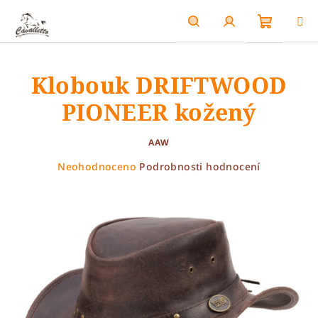
Přejít
na
obsah
Nákupn
Hledat
Přihlášení
Klobouk DRIFTWOOD
košík
PIONEER kožený
AAW
Průměrné
Neohodnoceno
Podrobnosti hodnocení
hodnocení
produktu
je
0,0
z
5
hvězdiček.