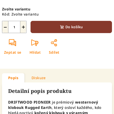
Měrná
Zvolte variantu
cena:
Kód:
Zvolte variantu
−
+
Do košíku
Zeptat se
Hlídat
Sdílet
Popis
Diskuze
Detailní popis produktu
DRIFTWOOD PIONEER
je prémiový
westernový
klobouk Rugged Earth
, který osloví každého, kdo
hledá poctivý
kožený klobouk s výrazným