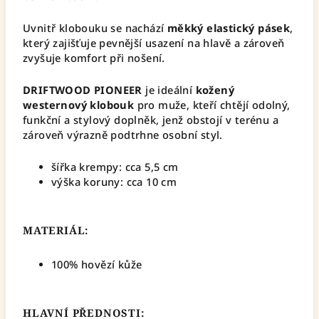
Uvnitř klobouku se nachází
měkký elastický pásek
,
který zajišťuje pevnější usazení na hlavě a zároveň
zvyšuje komfort při nošení.
DRIFTWOOD PIONEER
je ideální
kožený
westernový klobouk
pro muže, kteří chtějí odolný,
funkční a stylový doplněk, jenž obstojí v terénu a
zároveň výrazně podtrhne osobní styl.
šířka krempy: cca 5,5 cm
výška koruny: cca 10 cm
MATERIÁL:
100% hovězí kůže
HLAVNÍ PŘEDNOSTI: