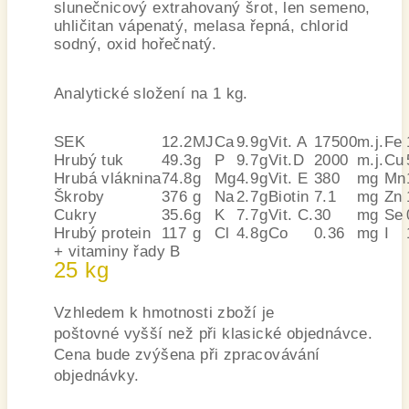
slunečnicový extrahovaný šrot, len semeno,
uhličitan vápenatý, melasa řepná, chlorid
sodný, oxid hořečnatý.
Analytické složení na 1 kg.
SEK
12.2
MJ
Ca
9.9
g
Vit. A
17500
m.j.
Fe
Hrubý tuk
49.3
g
P
9.7
g
Vit.D
2000
m.j.
Cu
Hrubá vláknina
74.8
g
Mg
4.9
g
Vit. E
380
mg
Mn
Škroby
376
g
Na
2.7
g
Biotin
7.1
mg
Zn
Cukry
35.6
g
K
7.7
g
Vit. C.
30
mg
Se
Hrubý protein
117
g
Cl
4.8
g
Co
0.36
mg
I
+ vitaminy řady B
25 kg
Vzhledem k hmotnosti zboží je
poštovné vyšší než při klasické objednávce.
Cena bude zvýšena při zpracovávání
objednávky.