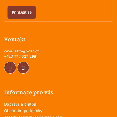
Přihlásit se
Z
á
p
Kontakt
a
cavalletto
@
post.cz
t
+420 777 727 298
í
Informace pro vás
Doprava a platba
Obchodní podmínky