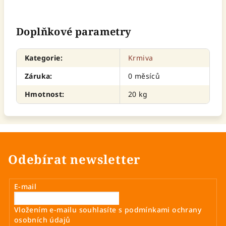
Doplňkové parametry
Kategorie
:
Krmiva
Záruka
:
0 měsíců
Hmotnost
:
20 kg
Odebírat newsletter
E-mail
Vložením e-mailu souhlasíte s
podmínkami ochrany
osobních údajů