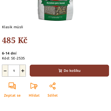
Klasik müsli
485 Kč
Měrná
6-14 dní
cena:
Kód:
SE-2535
−
+
Do košíku
Zeptat se
Hlídat
Sdílet