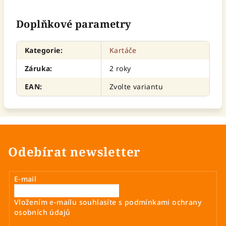
Doplňkové parametry
Kategorie
:
Kartáče
Záruka
:
2 roky
EAN
:
Zvolte variantu
Odebírat newsletter
E-mail
Vložením e-mailu souhlasíte s
podmínkami ochrany
osobních údajů