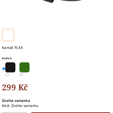
Kartáč FLEX
BARVA
299 Kč
Měrná
Zvolte variantu
cena:
Kód:
Zvolte variantu