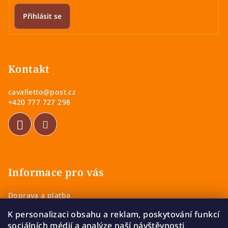
Přihlásit se
Z
á
p
Kontakt
a
cavalletto
@
post.cz
t
+420 777 727 298
í
Informace pro vás
Doprava a platba
Obchodní podmínky
K personalizaci obsahu a reklam, poskytování funkcí
Zásady ochrany osobních údajů
sociálních médií a analýze naší návštěvnosti