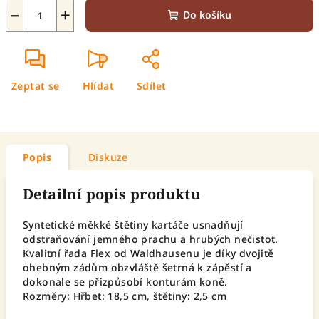
−
+
Do košíku
Zeptat se
Hlídat
Sdílet
Popis
Diskuze
Detailní popis produktu
Syntetické měkké štětiny kartáče usnadňují
odstraňování jemného prachu a hrubých nečistot.
Kvalitní řada Flex od Waldhausenu je díky dvojitě
ohebným zádům obzvláště šetrná k zápěstí a
dokonale se přizpůsobí konturám koně.
Rozměry: Hřbet: 18,5 cm, štětiny: 2,5 cm