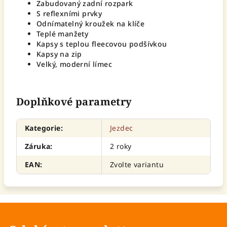
Zabudovaný zadní rozpark
S reflexními prvky
Odnímatelný kroužek na klíče
Teplé manžety
Kapsy s teplou fleecovou podšívkou
Kapsy na zip
Velký, moderní límec
Doplňkové parametry
Kategorie
:
Jezdec
Záruka
:
2 roky
EAN
:
Zvolte variantu