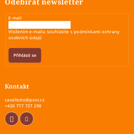
Odebírat newsletter
E-mail
Vložením e-mailu souhlasíte s
podmínkami ochrany
osobních údajů
Přihlásit se
Z
á
p
Kontakt
a
cavalletto
@
post.cz
t
+420 777 727 298
í