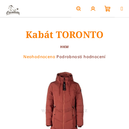
Přejít
na
obsah
Nákupn
Hledat
Přihlášení
Kabát TORONTO
košík
HKM
Průměrné
Neohodnoceno
Podrobnosti hodnocení
hodnocení
produktu
je
0,0
z
5
hvězdiček.