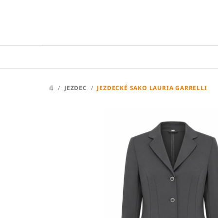
Přejít
na
obsah
/
JEZDEC
/
JEZDECKÉ SAKO LAURIA GARRELLI
DOMŮ