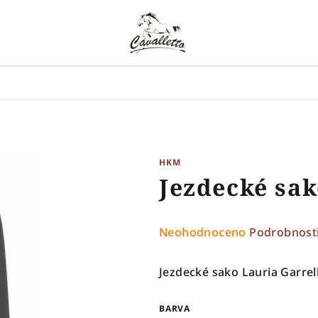
HKM
Jezdecké sak
Průměrné
Neohodnoceno
Podrobnost
hodnocení
produktu
Jezdecké sako Lauria Garrell
je
0,0
BARVA
z