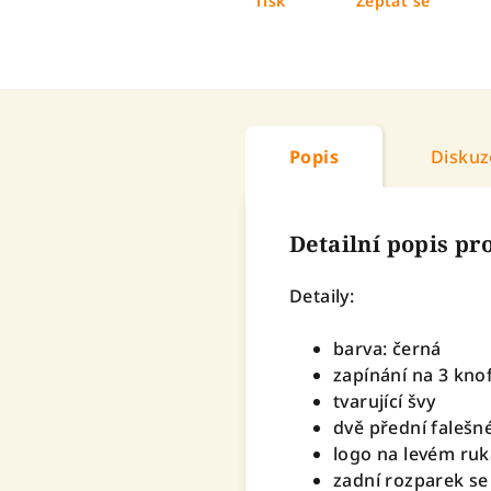
Tisk
Zeptat se
Popis
Diskuz
Detailní popis p
Detaily:
barva: černá
zapínání na 3 knof
tvarující švy
dvě přední falešn
logo na levém ru
zadní rozparek s