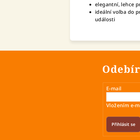
elegantní, lehce p
ideální volba do p
události
Odebír
E-mail
Vložením e-ma
Přihlásit se