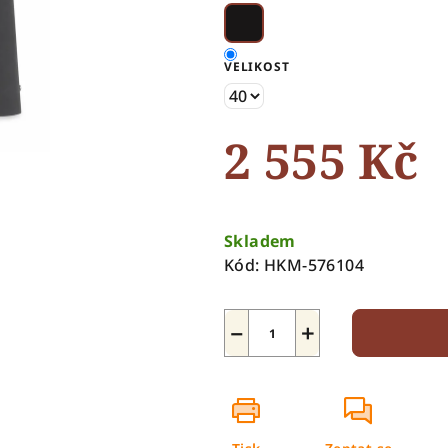
5
hvězdiček.
VELIKOST
2 555 Kč
Měrná
cena:
Skladem
Kód:
HKM-576104
−
+