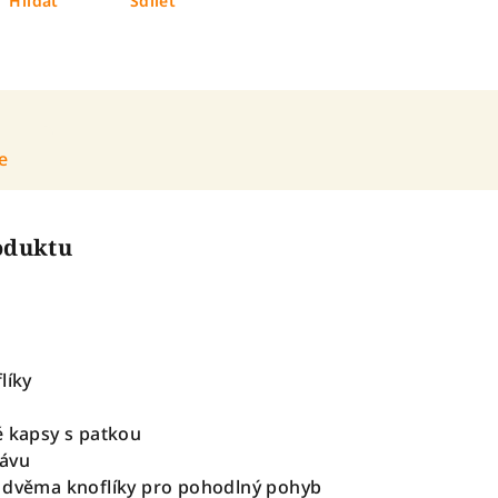
Hlídat
Sdílet
e
roduktu
líky
é kapsy s patkou
kávu
e dvěma knoflíky pro pohodlný pohyb