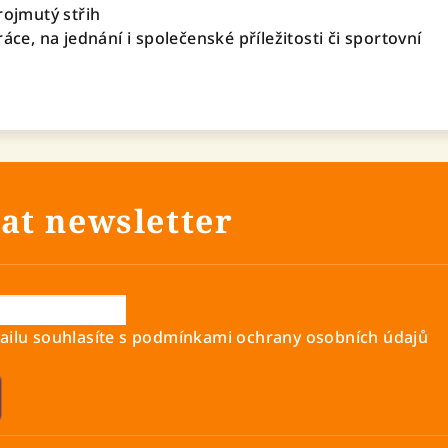
rojmutý střih
ráce, na jednání i společenské příležitosti či sportovní
at newsletter
ilu souhlasíte s
podmínkami ochrany osobních údajů