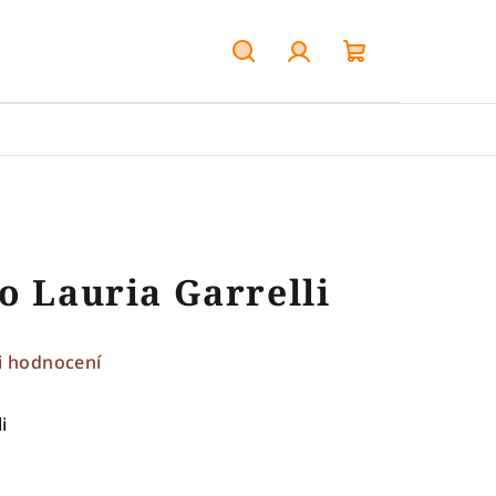
Hledat
Přihlášení
Nákupní
košík
o Lauria Garrelli
i hodnocení
i