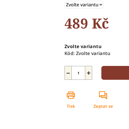
5
hvězdiček.
489 Kč
Měrná
cena:
Zvolte variantu
Kód:
Zvolte variantu
−
+
Tisk
Zeptat se