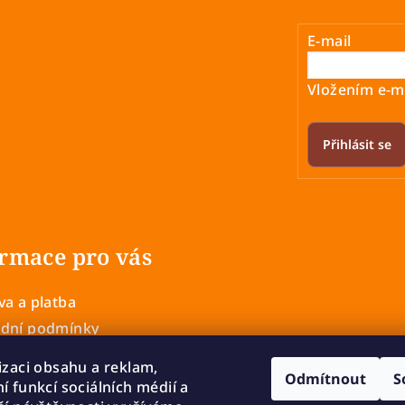
E-mail
Vložením e-ma
Přihlásit se
rmace pro vás
a a platba
dní podmínky
 ochrany osobních údajů
izaci obsahu a reklam,
Odmítnout
S
í a výměna zboží
í funkcí sociálních médií a