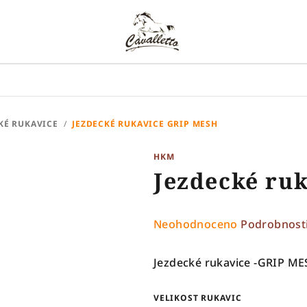
KÉ RUKAVICE
/
JEZDECKÉ RUKAVICE GRIP MESH
HKM
Jezdecké ru
Průměrné
Neohodnoceno
Podrobnost
hodnocení
produktu
Jezdecké rukavice -GRIP M
je
0,0
VELIKOST RUKAVIC
z