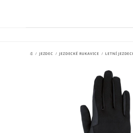
Přejít
na
obsah
/
JEZDEC
/
JEZDECKÉ RUKAVICE
/
LETNÍ JEZDEC
DOMŮ