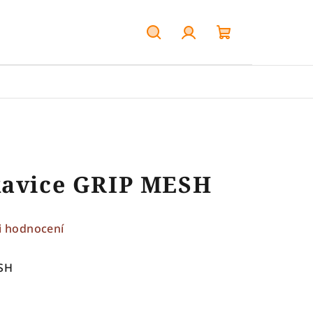
Hledat
Přihlášení
Nákupní
košík
kavice GRIP MESH
i hodnocení
ESH