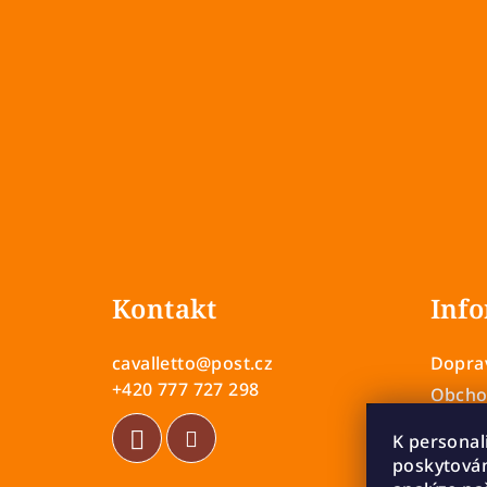
Z
á
Kontakt
Info
p
a
cavalletto
@
post.cz
Doprav
t
+420 777 727 298
Obcho
Zásady
í
K personal
Vrácen
poskytován