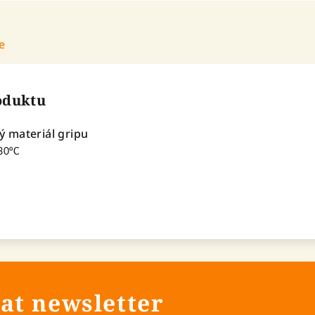
e
roduktu
 materiál gripu
 30°C
at newsletter