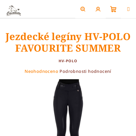
Přejít
na
obsah
Nákupn
Hledat
Přihlášení
Jezdecké legíny HV-POLO
košík
FAVOURITE SUMMER
HV-POLO
Průměrné
Neohodnoceno
Podrobnosti hodnocení
hodnocení
produktu
je
0,0
z
5
hvězdiček.