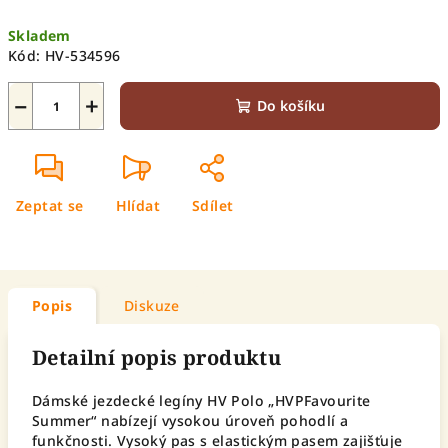
Měrná
Skladem
cena:
Kód:
HV-534596
−
+
Do košíku
Zeptat se
Hlídat
Sdílet
Popis
Diskuze
Detailní popis produktu
Dámské jezdecké legíny HV Polo „HVPFavourite
Summer“ nabízejí vysokou úroveň pohodlí a
funkčnosti. Vysoký pas s elastickým pasem zajišťuje