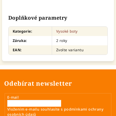
Doplňkové parametry
Kategorie
:
Vysoké boty
Záruka
:
2 roky
EAN
:
Zvolte variantu
Odebírat newsletter
E-mail
Vložením e-mailu souhlasíte s
podmínkami ochrany
osobních údajů