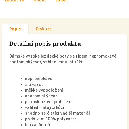
Popis
Diskuze
Detailní popis produktu
Dámské vysoké jezdecké boty se zipem, nepromokavé,
anatomický tvar, vzhled imitující kůži.
nepromokavé
zip vzadu
měkké vypodložení
anatomický tvar
protiskluzová podrážka
vzhled imitující kůži
snadno se čistící vnější materiál
podšívka: 100% polyester
barva:
černá