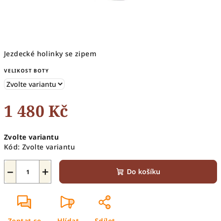
Jezdecké holinky se zipem
VELIKOST BOTY
1 480 Kč
Měrná
Zvolte variantu
cena:
Kód:
Zvolte variantu
−
+
Do košíku
Zeptat se
Hlídat
Sdílet