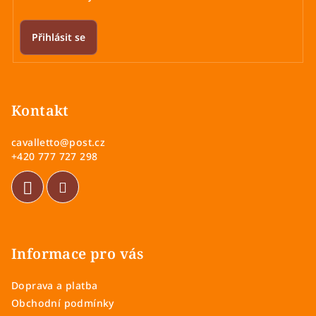
Přihlásit se
Z
á
p
Kontakt
a
cavalletto
@
post.cz
t
+420 777 727 298
í
Informace pro vás
Doprava a platba
Obchodní podmínky