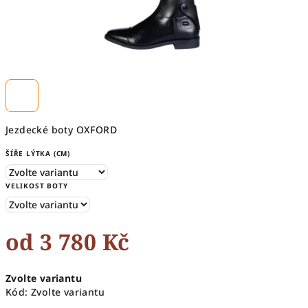
Jezdecké boty OXFORD
ŠÍŘE LÝTKA (CM)
VELIKOST BOTY
od
3 780 Kč
Měrná
Zvolte variantu
cena:
Kód:
Zvolte variantu