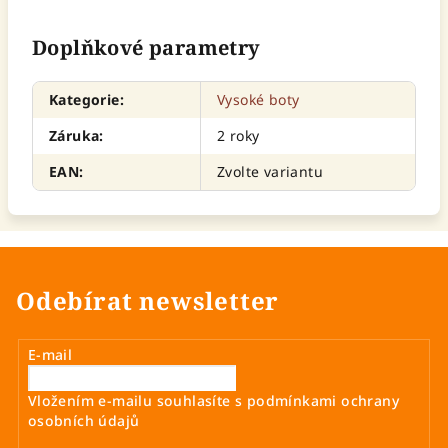
Doplňkové parametry
Kategorie
:
Vysoké boty
Záruka
:
2 roky
EAN
:
Zvolte variantu
Odebírat newsletter
E-mail
Vložením e-mailu souhlasíte s
podmínkami ochrany
osobních údajů