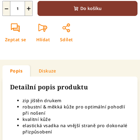
−
+
Do košíku
Zeptat se
Hlídat
Sdílet
Popis
Diskuze
Detailní popis produktu
zip jištěn drukem
robustní & měkká kůže pro optimální pohodlí
při nošení
kvalitní kůže
elastická vsadka na vnější straně pro dokonalé
přizpůsobení