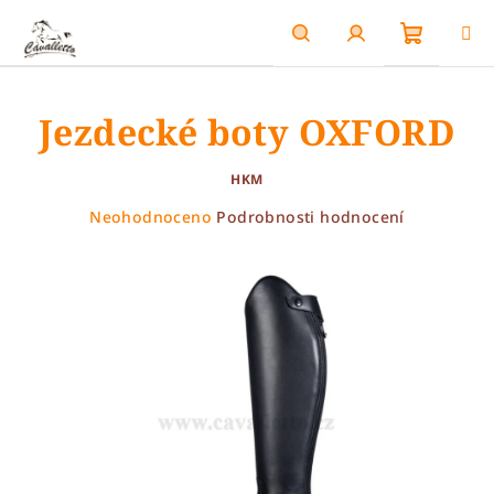
Přejít
na
obsah
Nákupn
Hledat
Přihlášení
Jezdecké boty OXFORD
košík
HKM
Průměrné
Neohodnoceno
Podrobnosti hodnocení
hodnocení
produktu
je
0,0
z
5
hvězdiček.