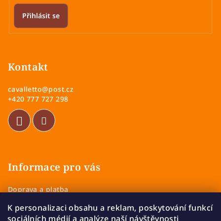
Přihlásit se
Z
á
p
Kontakt
a
cavalletto
@
post.cz
t
+420 777 727 298
í
Informace pro vás
Doprava a platba
Obchodní podmínky
K personalizaci obsahu a reklam, poskytování funkcí
Zásady ochrany osobních údajů
sociálních médií a analýze naší návštěvnosti