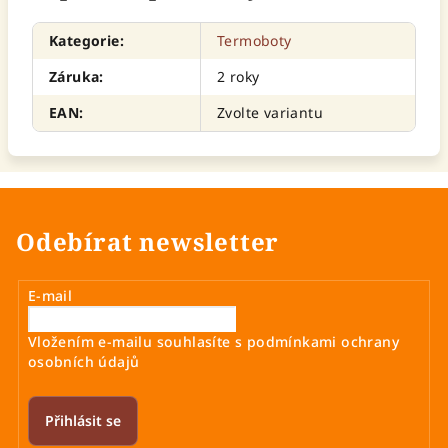
Kategorie
:
Termoboty
Záruka
:
2 roky
EAN
:
Zvolte variantu
Odebírat newsletter
E-mail
Vložením e-mailu souhlasíte s
podmínkami ochrany
osobních údajů
Přihlásit se