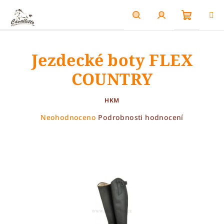
Přejít
na
obsah
Nákupn
Hledat
Přihlášení
Jezdecké boty FLEX
košík
COUNTRY
HKM
Průměrné
Neohodnoceno
Podrobnosti hodnocení
hodnocení
produktu
je
0,0
z
5
hvězdiček.