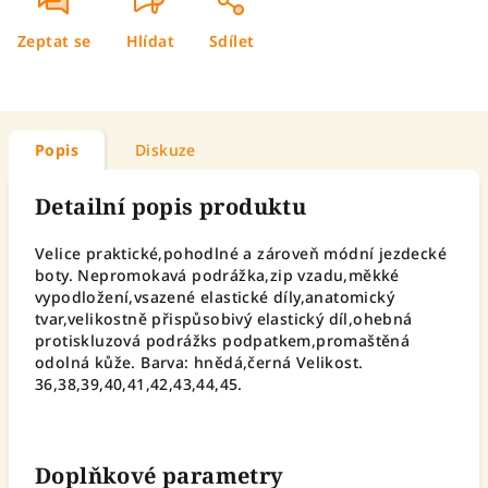
Zeptat se
Hlídat
Sdílet
Popis
Diskuze
Detailní popis produktu
Velice praktické,pohodlné a zároveň módní jezdecké
boty. Nepromokavá podrážka,zip vzadu,měkké
vypodložení,vsazené elastické díly,anatomický
tvar,velikostně přispůsobivý elastický díl,ohebná
protiskluzová podrážks podpatkem,promaštěná
odolná kůže. Barva: hnědá,černá Velikost.
36,38,39,40,41,42,43,44,45.
Doplňkové parametry