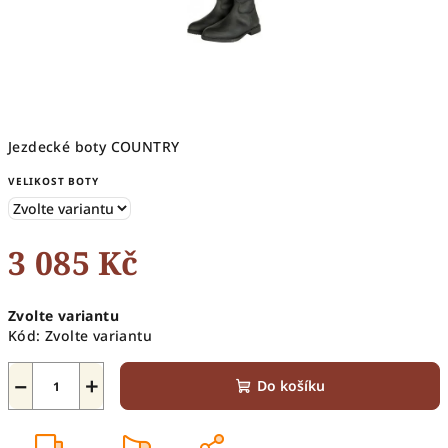
Jezdecké boty COUNTRY
VELIKOST BOTY
3 085 Kč
Měrná
Zvolte variantu
cena:
Kód:
Zvolte variantu
−
+
Do košíku