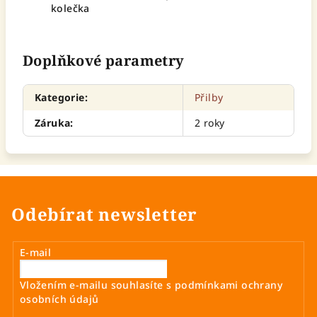
kolečka
Doplňkové parametry
Kategorie
:
Přilby
Záruka
:
2 roky
Odebírat newsletter
E-mail
Vložením e-mailu souhlasíte s
podmínkami ochrany
osobních údajů