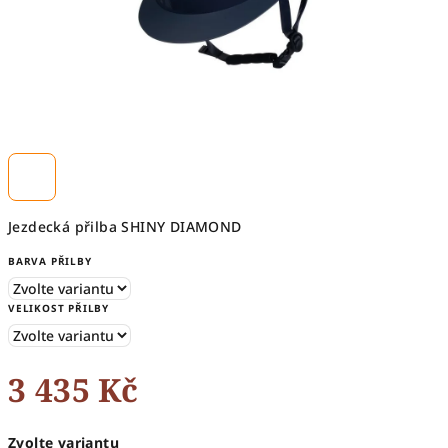
Jezdecká přilba SHINY DIAMOND
BARVA PŘILBY
VELIKOST PŘILBY
3 435 Kč
Měrná
Zvolte variantu
cena: