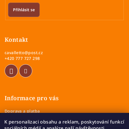
Přihlásit se
Z
á
p
Kontakt
a
cavalletto
@
post.cz
t
+420 777 727 298
í
Informace pro vás
Doprava a platba
Obchodní podmínky
K personalizaci obsahu a reklam, poskytování funkcí
Zásady ochrany osobních údajů
sociálních médií a analýze naší návštěvnosti