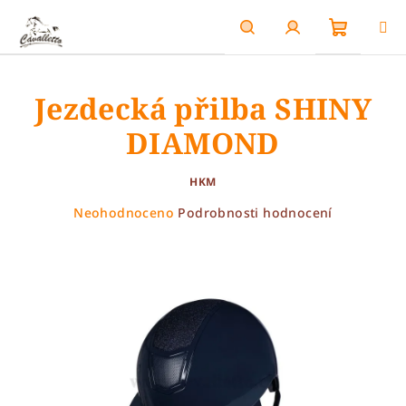
Přejít
na
obsah
Nákupn
Hledat
Přihlášení
Jezdecká přilba SHINY
košík
DIAMOND
HKM
Průměrné
Neohodnoceno
Podrobnosti hodnocení
hodnocení
produktu
je
0,0
z
5
hvězdiček.