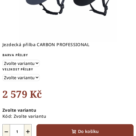
Jezdecká přilba CARBON PROFESSIONAL
BARVA PŘILBY
VELIKOST PŘILBY
2 579 Kč
Měrná
Zvolte variantu
cena:
Kód:
Zvolte variantu
−
+
Do košíku