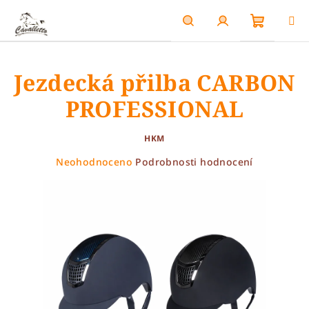
Přejít
na
obsah
Nákupn
Hledat
Přihlášení
Jezdecká přilba CARBON
košík
PROFESSIONAL
HKM
Průměrné
Neohodnoceno
Podrobnosti hodnocení
hodnocení
produktu
je
0,0
z
5
hvězdiček.