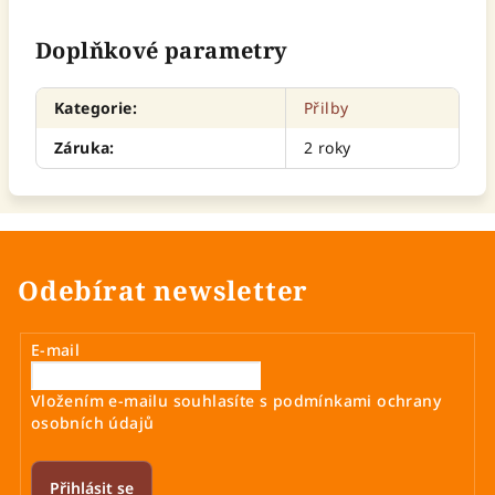
Doplňkové parametry
Kategorie
:
Přilby
Záruka
:
2 roky
Odebírat newsletter
E-mail
Vložením e-mailu souhlasíte s
podmínkami ochrany
osobních údajů
Přihlásit se