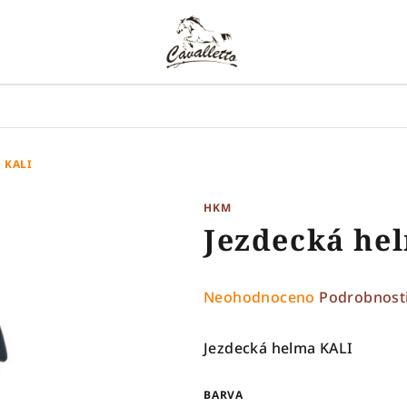
 KALI
HKM
Jezdecká he
Průměrné
Neohodnoceno
Podrobnost
hodnocení
produktu
Jezdecká helma KALI
je
0,0
BARVA
z