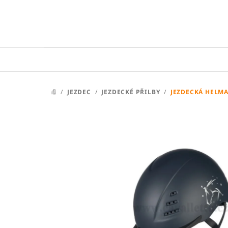
Přejít
na
obsah
/
JEZDEC
/
JEZDECKÉ PŘILBY
/
JEZDECKÁ HELMA
DOMŮ