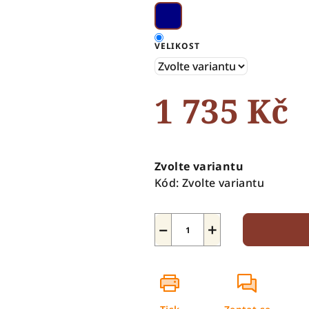
5
hvězdiček.
VELIKOST
1 735 Kč
Měrná
cena:
Zvolte variantu
Kód:
Zvolte variantu
−
+