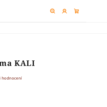
Hledat
Přihlášení
Nákupní
košík
lma KALI
i hodnocení