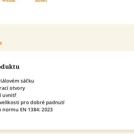
Hlídat
Sdílet
e
roduktu
iálovém sáčku
rací otvory
 uvnitř
velikosti pro dobré padnutí
u normu EN 1384: 2023