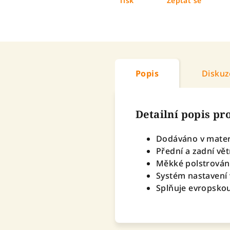
Tisk
Zeptat se
Popis
Diskuz
Detailní popis p
Dodáváno v mater
Přední a zadní vět
Měkké polstrování
Systém nastavení 
Splňuje evropsko