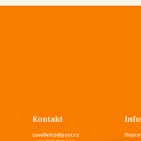
Z
á
Kontakt
Info
p
a
cavalletto
@
post.cz
Doprav