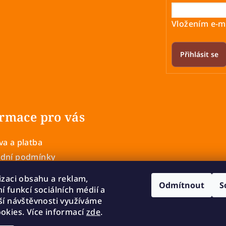
Vložením e-ma
Přihlásit se
rmace pro vás
a a platba
dní podmínky
 ochrany osobních údajů
izaci obsahu a reklam,
Odmítnout
S
í a výměna zboží
í funkcí sociálních médií a
mace
ší návštěvnosti využíváme
okies. Více informací
zde
.