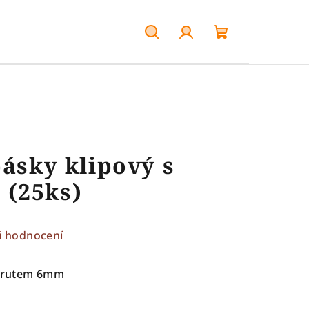
Hledat
Přihlášení
Nákupní
košík
pásky klipový s
(25ks)
i hodnocení
s vrutem 6mm