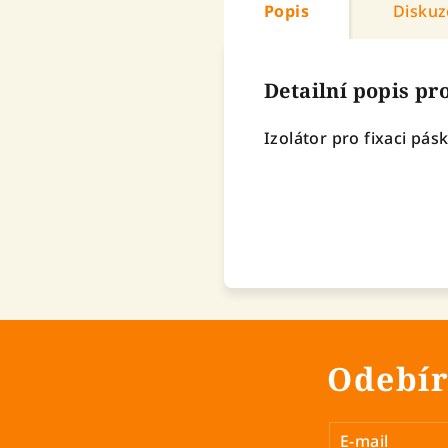
Popis
Diskuz
Detailní popis p
Izolátor pro fixaci pás
Odebír
E-mail