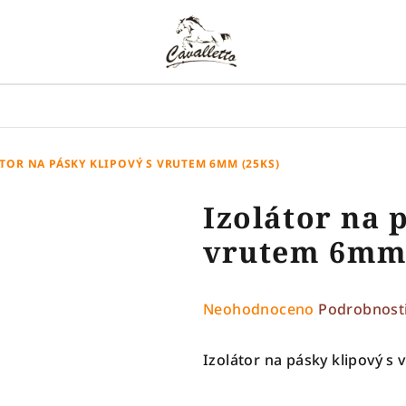
TOR NA PÁSKY KLIPOVÝ S VRUTEM 6MM (25KS)
Izolátor na 
vrutem 6mm 
Průměrné
Neohodnoceno
Podrobnost
hodnocení
produktu
Izolátor na pásky klipový 
je
0,0