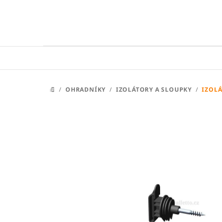
Přejít
na
obsah
/
OHRADNÍKY
/
IZOLÁTORY A SLOUPKY
/
IZOLÁ
DOMŮ