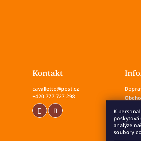
Z
á
Kontakt
Info
p
a
cavalletto
@
post.cz
Doprav
t
+420 777 727 298
Obcho
Zásady
í
K personal
Vrácen
poskytován
Rekla
analýze na
soubory co