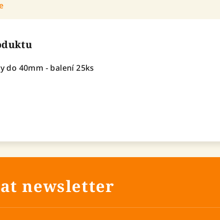
e
roduktu
ky do 40mm - balení 25ks
at newsletter