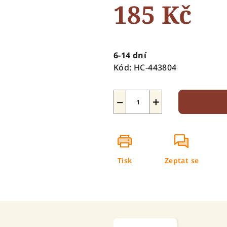
185 Kč
z
5
hvězdiček.
Měrná
cena:
6-14 dní
Kód:
HC-443804
−
+
Tisk
Zeptat se