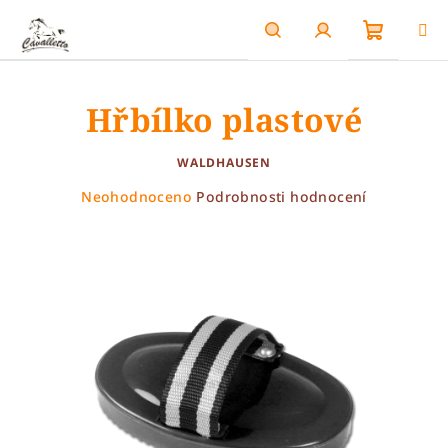
Přejít
na
obsah
Nákupn
Hledat
Přihlášení
Hřbílko plastové
košík
WALDHAUSEN
Průměrné
Neohodnoceno
Podrobnosti hodnocení
hodnocení
produktu
je
0,0
z
5
hvězdiček.