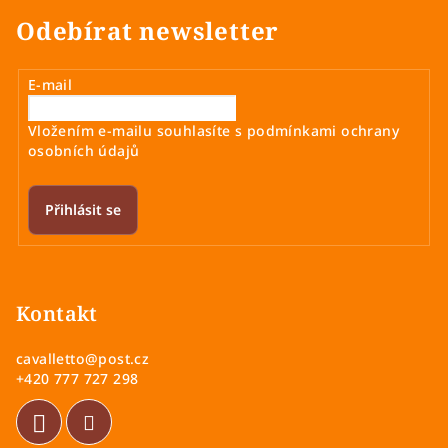
Odebírat newsletter
E-mail
Vložením e-mailu souhlasíte s
podmínkami ochrany
osobních údajů
Přihlásit se
Z
á
p
Kontakt
a
cavalletto
@
post.cz
t
+420 777 727 298
í