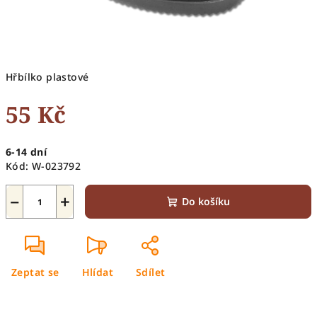
Hřbílko plastové
55 Kč
Měrná
6-14 dní
cena:
Kód:
W-023792
−
+
Do košíku
Zeptat se
Hlídat
Sdílet