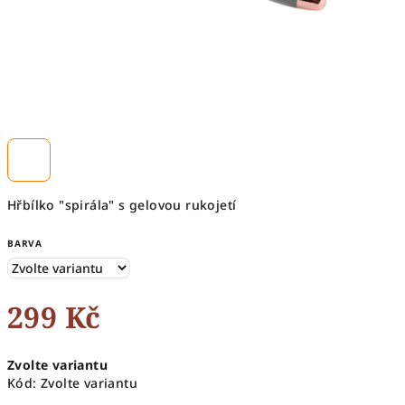
Hřbílko "spirála" s gelovou rukojetí
BARVA
299 Kč
Měrná
Zvolte variantu
cena:
Kód:
Zvolte variantu