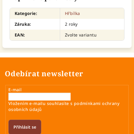
Kategorie
:
Hřbílka
Záruka
:
2 roky
EAN
:
Zvolte variantu
Odebírat newsletter
E-mail
Vložením e-mailu souhlasíte s
podmínkami ochrany
osobních údajů
Přihlásit se