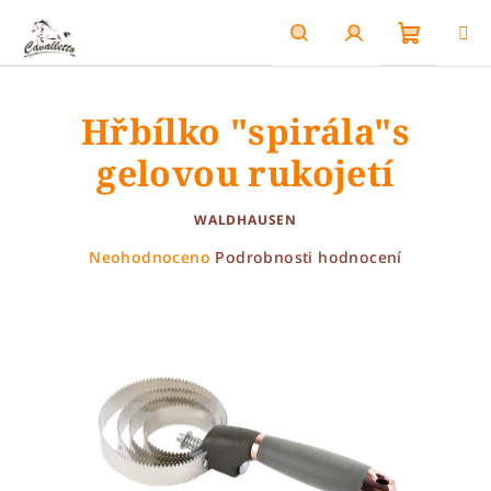
Přejít
na
obsah
Nákupn
Hledat
Přihlášení
Hřbílko "spirála"s
košík
gelovou rukojetí
WALDHAUSEN
Průměrné
Neohodnoceno
Podrobnosti hodnocení
hodnocení
produktu
je
0,0
z
5
hvězdiček.