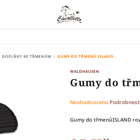
DOPLŇKY KE TŘMENŮM
/
GUMY DO TŘMENŮ ISLAND
WALDHAUSEN
Gumy do tř
Průměrné
Neohodnoceno
Podrobnost
hodnocení
produktu
Gumy do třmenůISLAND ro
je
0,0
z