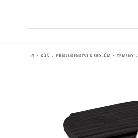
Přejít
na
obsah
/
KŮŇ
/
PŘÍSLUŠENSTVÍ K SEDLŮM
/
TŘMENY
/
DOMŮ