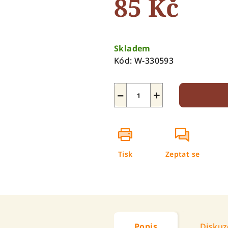
85 Kč
5
hvězdiček.
Měrná
cena:
Skladem
Kód:
W-330593
−
+
Tisk
Zeptat se
Popis
Diskuz