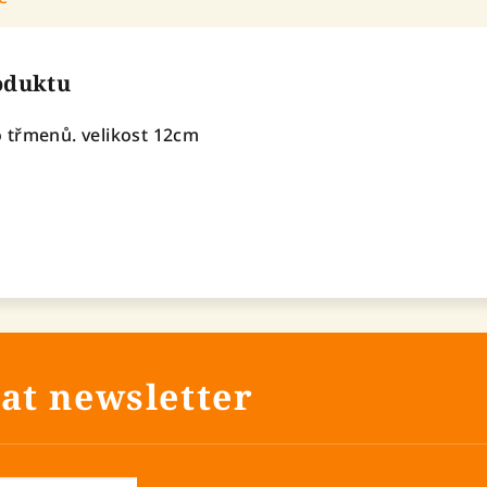
roduktu
 třmenů. velikost 12cm
at newsletter