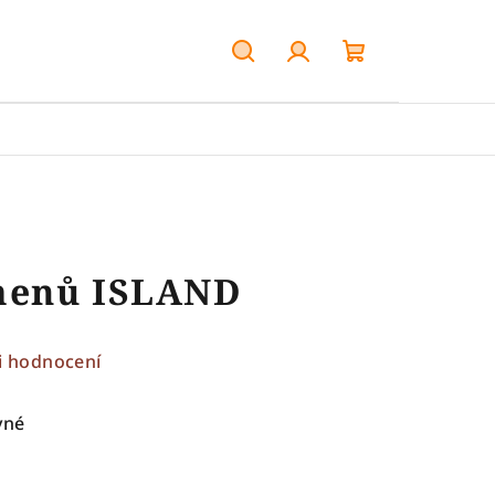
Hledat
Přihlášení
Nákupní
košík
menů ISLAND
i hodnocení
vné