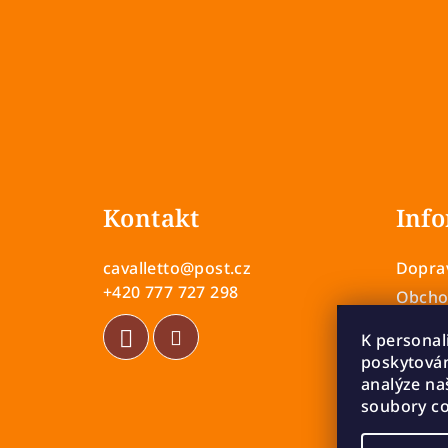
Z
á
Kontakt
Info
p
a
cavalletto
@
post.cz
Doprav
t
+420 777 727 298
Obcho
Zásady
í
K personal
Vrácen
poskytován
Rekla
analýze na
soubory co