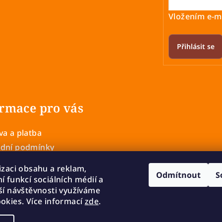
Vložením e-ma
Přihlásit se
rmace pro vás
a a platba
dní podmínky
 ochrany osobních údajů
izaci obsahu a reklam,
Odmítnout
S
í a výměna zboží
í funkcí sociálních médií a
mace
ší návštěvnosti využíváme
okies. Více informací
zde
.