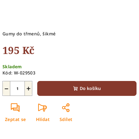
Gumy do třmenů, šikmé
195 Kč
Měrná
Skladem
cena:
Kód:
W-029503
−
+
Do košíku
Zeptat se
Hlídat
Sdílet