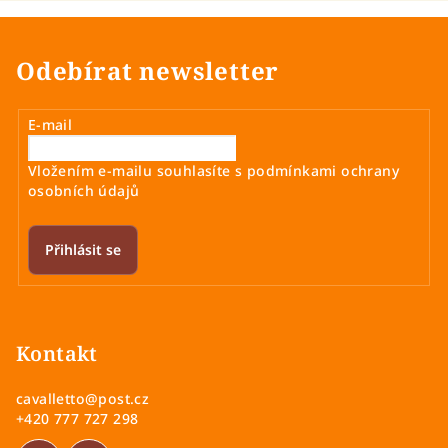
Odebírat newsletter
E-mail
Vložením e-mailu souhlasíte s
podmínkami ochrany
osobních údajů
Přihlásit se
Z
á
p
Kontakt
a
cavalletto
@
post.cz
t
+420 777 727 298
í