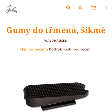
Přejít
na
obsah
Nákupn
Hledat
Přihlášení
Gumy do třmenů, šikmé
košík
WALDHAUSEN
Průměrné
Neohodnoceno
Podrobnosti hodnocení
hodnocení
produktu
je
0,0
z
5
hvězdiček.