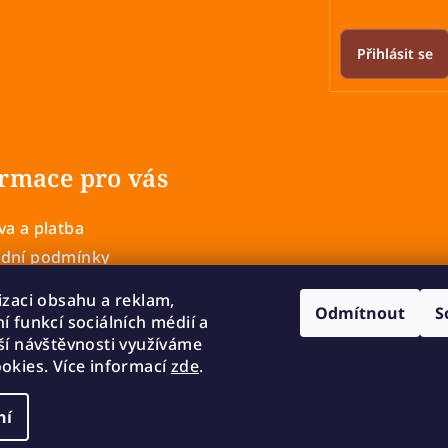
Přihlásit se
rmace pro vás
a a platba
dní podmínky
 ochrany osobních údajů
izaci obsahu a reklam,
Odmítnout
S
í a výměna zboží
í funkcí sociálních médií a
mace
ší návštěvnosti využíváme
okies. Více informací
zde
.
ní
Copyright 2026
cookies