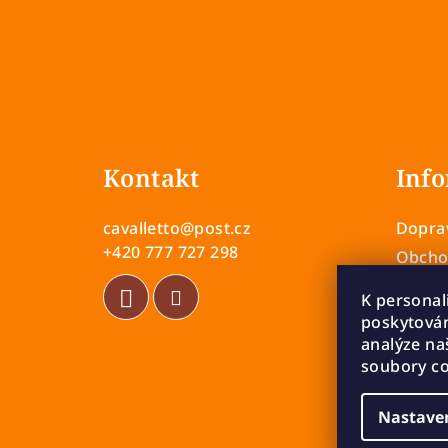
Z
á
Kontakt
Info
p
a
cavalletto
@
post.cz
Doprav
t
+420 777 727 298
Obcho
Zásady
í
K personal
Vrácen
poskytován
Rekla
analýze na
soubory co
Nastave