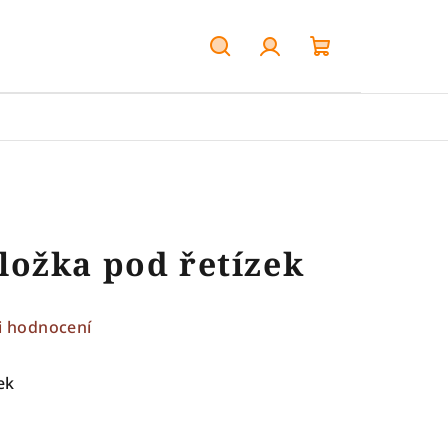
Hledat
Přihlášení
Nákupní
košík
ožka pod řetízek
i hodnocení
ek