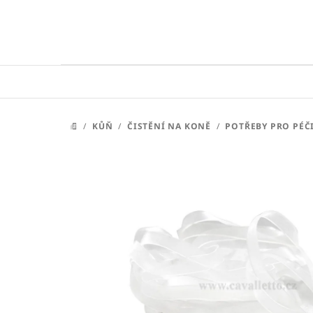
Přejít
na
obsah
/
KŮŇ
/
ČISTĚNÍ NA KONĚ
/
POTŘEBY PRO PÉČ
DOMŮ