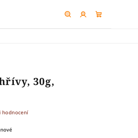
Hledat
Přihlášení
Nákupní
košík
řívy, 30g,
i hodnocení
onové