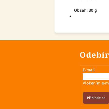
Obsah: 30 g
Odebír
E-mail
Vložením e-ma
Přihlásit se