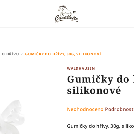
I O HŘÍVU
/
GUMIČKY DO HŘÍVY, 30G, SILIKONOVÉ
WALDHAUSEN
Gumičky do h
silikonové
Průměrné
Neohodnoceno
Podrobnost
hodnocení
produktu
Gumičky do hřívy, 30g, silik
je