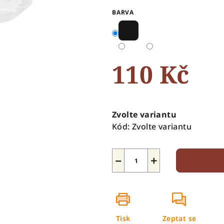
0,0
BARVA
z
5
hvězdiček.
110 Kč
Měrná
cena:
Zvolte variantu
Kód:
Zvolte variantu
−
+
Tisk
Zeptat se