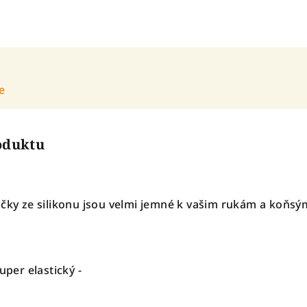
e
roduktu
čky ze silikonu jsou velmi jemné k vašim rukám a koňsý
uper elastický -