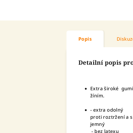
Popis
Diskuz
Detailní popis p
Extra široké gumi
žíním.
- extra odolný
proti roztržení a s
jemný
- bez latexu