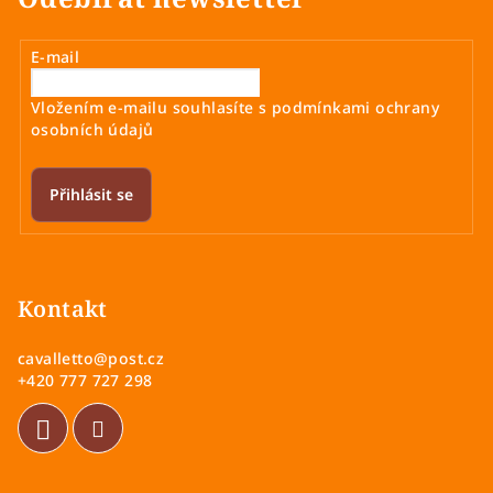
E-mail
Vložením e-mailu souhlasíte s
podmínkami ochrany
osobních údajů
Přihlásit se
Z
á
p
Kontakt
a
cavalletto
@
post.cz
t
+420 777 727 298
í