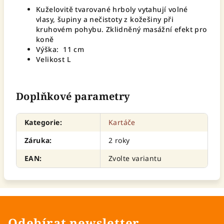
Kuželovitě tvarované hrboly vytahují volné
vlasy, šupiny a nečistoty z kožešiny při
kruhovém pohybu. Zklidněný masážní efekt pro
koně
Výška: 11 cm
Velikost L
Doplňkové parametry
Kategorie
:
Kartáče
Záruka
:
2 roky
EAN
:
Zvolte variantu
Odebírat newsletter