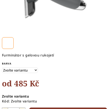
Furminátor s gelovou rukojetí
BARVA
od
485 Kč
Měrná
Zvolte variantu
cena:
Kód:
Zvolte variantu