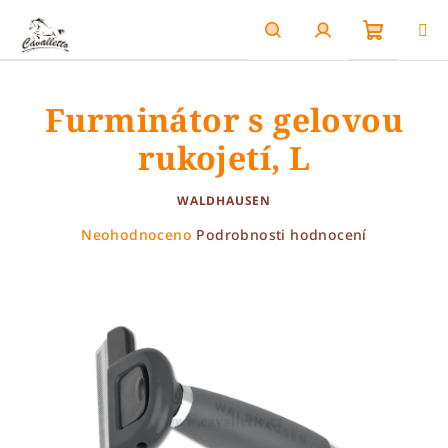
Přejít
na
obsah
Nákupn
Hledat
Přihlášení
Furminátor s gelovou
košík
rukojetí, L
WALDHAUSEN
Průměrné
Neohodnoceno
Podrobnosti hodnocení
hodnocení
produktu
je
0,0
z
5
hvězdiček.