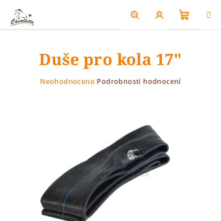
Přejít
na
obsah
Nákupn
Hledat
Přihlášení
Duše pro kola 17"
košík
Průměrné
Neohodnoceno
Podrobnosti hodnocení
hodnocení
produktu
je
0,0
z
5
hvězdiček.