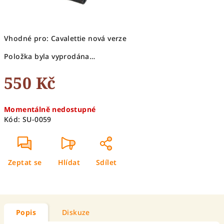
Vhodné pro: Cavalettie nová verze
Položka byla vyprodána…
550 Kč
Měrná
Momentálně nedostupné
cena:
Kód:
SU-0059
Zeptat se
Hlídat
Sdílet
Popis
Diskuze