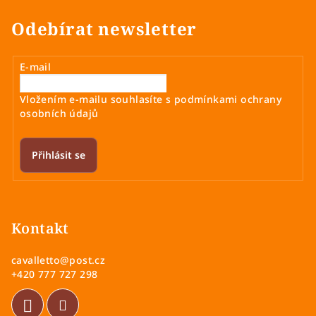
Odebírat newsletter
E-mail
Vložením e-mailu souhlasíte s
podmínkami ochrany
osobních údajů
Přihlásit se
Z
á
p
Kontakt
a
cavalletto
@
post.cz
t
+420 777 727 298
í